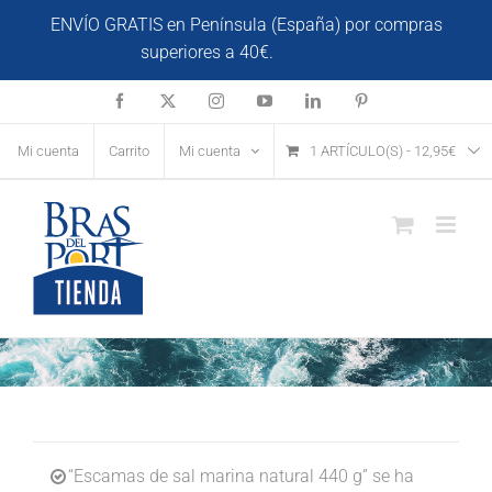
Saltar
ENVÍO GRATIS en Península (España) por compras
al
superiores a 40€.
Descartar
contenido
Facebook
X
Instagram
YouTube
LinkedIn
Pinterest
Mi cuenta
Carrito
Mi cuenta
1 ARTÍCULO(S)
-
12,95
€
“Escamas de sal marina natural 440 g” se ha