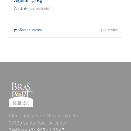
vegetal 1,5 Kg
25,95
€
(IVA incluido)
Añadir al carrito
Detalles
Ctra. Cartagena – Alicante, km 85
03130 Santa Pola - Alicante
Teléfono
+34 965 41 33 47