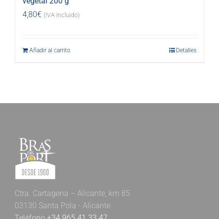
vegetal 200 g
4,80
€
(IVA incluido)
Añadir al carrito
Detalles
Ctra. Cartagena – Alicante, km 85
03130 Santa Pola - Alicante
Teléfono
+34 965 41 33 47