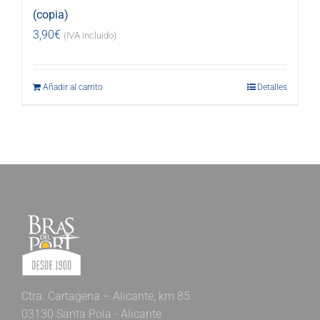
(copia)
3,90
€
(IVA incluido)
Añadir al carrito
Detalles
Ctra. Cartagena – Alicante, km 85
03130 Santa Pola - Alicante