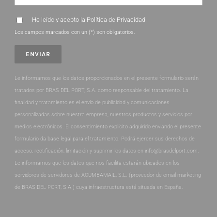
He leído y acepto la
Política de Privacidad
.
Los campos marcados con un (*) son obligatorios.
Le informamos que los datos proporcionados en el presente formulario serán
tratados por BRAS DEL PORT, S.A. como responsable del tratamiento. La
finalidad y tratamiento es el envío de publicidad y comunicaciones
personalizadas sobre nuestra empresa, nuestros productos y servicios por
medios electrónicos. El consentimiento explícito adquirido enviando el presente
formulario da base legal para el tratamiento. Podrá ejercer sus derechos de
acceso, rectificación, limitación y suprimir los datos en info@brasdelport.com.
Le informamos que los datos que nos facilita estarán ubicados en los
servidores de servidores de ACUMBAMAIL, S.L. (proveedor de email marketing
de BRAS DEL PORT, S.A.) cuya infraestructura está situada en España.