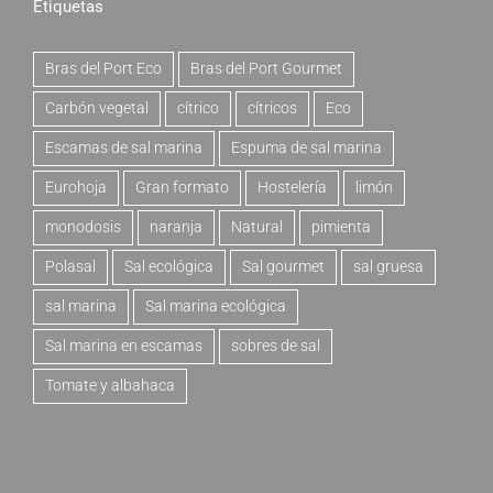
Etiquetas
Bras del Port Eco
Bras del Port Gourmet
Carbón vegetal
cítrico
cítricos
Eco
Escamas de sal marina
Espuma de sal marina
Eurohoja
Gran formato
Hostelería
limón
monodosis
naranja
Natural
pimienta
Polasal
Sal ecológica
Sal gourmet
sal gruesa
sal marina
Sal marina ecológica
Sal marina en escamas
sobres de sal
Tomate y albahaca