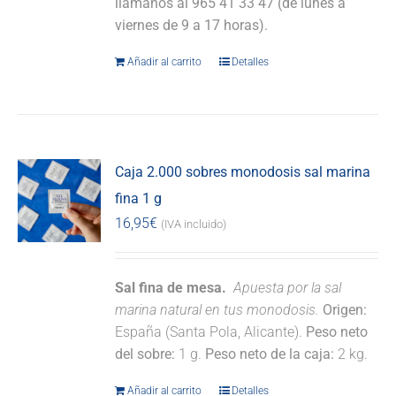
llámanos al 965 41 33 47 (de lunes a
viernes de 9 a 17 horas).
Añadir al carrito
Detalles
Caja 2.000 sobres monodosis sal marina
fina 1 g
16,95
€
(IVA incluido)
Sal fina de mesa.
Apuesta por la sal
marina natural en tus monodosis.
Origen:
España (Santa Pola, Alicante).
Peso neto
del sobre:
1 g.
Peso neto de la caja:
2 kg.
Añadir al carrito
Detalles