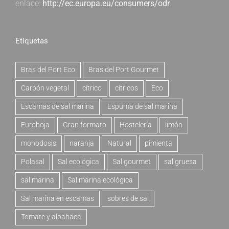
enlace:
http://ec.europa.eu/consumers/odr
.
Etiquetas
Bras del Port Eco
Bras del Port Gourmet
Carbón vegetal
cítrico
cítricos
Eco
Escamas de sal marina
Espuma de sal marina
Eurohoja
Gran formato
Hostelería
limón
monodosis
naranja
Natural
pimienta
Polasal
Sal ecológica
Sal gourmet
sal gruesa
sal marina
Sal marina ecológica
Sal marina en escamas
sobres de sal
Tomate y albahaca