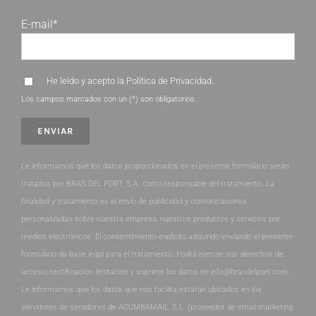
E-mail*
He leído y acepto la
Política de Privacidad
.
Los campos marcados con un (*) son obligatorios.
Le informamos que los datos proporcionados en el presente formulario serán
tratados por BRAS DEL PORT, S.A. como responsable del tratamiento. La
finalidad y tratamiento es el envío de publicidad y comunicaciones
personalizadas sobre nuestra empresa, nuestros productos y servicios por
medios electrónicos. El consentimiento explícito adquirido enviando el presente
formulario da base legal para el tratamiento. Podrá ejercer sus derechos de
acceso, rectificación, limitación y suprimir los datos en info@brasdelport.com.
Le informamos que los datos que nos facilita estarán ubicados en los
servidores de servidores de ACUMBAMAIL, S.L. (proveedor de email marketing