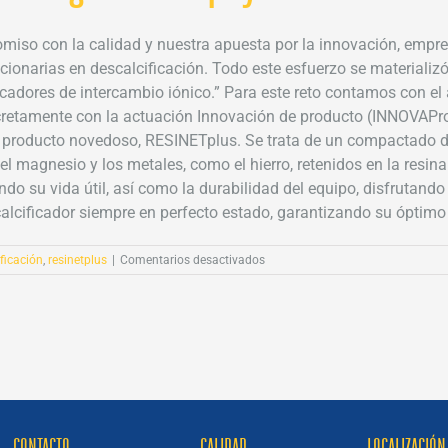
miso con la calidad y nuestra apuesta por la innovación, empr
cionarias en descalcificación. Todo este esfuerzo se materializ
adores de intercambio iónico.” Para este reto contamos con el 
etamente con la actuación Innovación de producto (INNOVAPro
e un producto novedoso, RESINETplus. Se trata de un compactad
el magnesio y los metales, como el hierro, retenidos en la resin
ando su vida útil, así como la durabilidad del equipo, disfrutan
cificador siempre en perfecto estado, garantizando su óptimo f
en
ficación
,
resinetplus
|
Comentarios desactivados
Innovando
en
tratamiento
de
agua
con
apoyo
de
IVACE
CONTACTO
CALIDAD
LOCALIZACIÓN