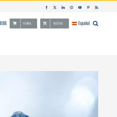
Facebook
X
LinkedIn
Instagram
YouTube
Pinterest
Rss
BLOG
Español
TIENDA
RECETAS