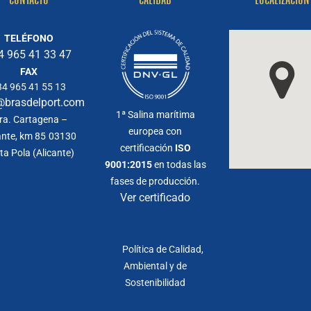
TELÉFONO
4 965 41 33 47
FAX
34 965 41 55 13
@brasdelport.com
1ª Salina marítima
ra. Cartagena –
europea con
ante, km 85
03130
certificación
ISO
ta Pola (Alicante)
9001:2015
en todas las
fases de producción.
Ver certificado
Política de Calidad,
Ambiental y de
Sostenibilidad