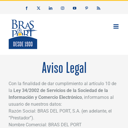
Saltar
Facebook
X
LinkedIn
Instagram
YouTube
Pinterest
Rss
al
contenido
Aviso Legal
Con la finalidad de dar cumplimiento al artículo 10 de
la
Ley 34/2002 de Servicios de la Sociedad de la
Información y Comercio Electrónico
, informamos al
usuario de nuestros datos:
Razón Social: BRAS DEL PORT, S.A. (en adelante, el
“Prestador”).
Nombre Comercial: BRAS DEL PORT