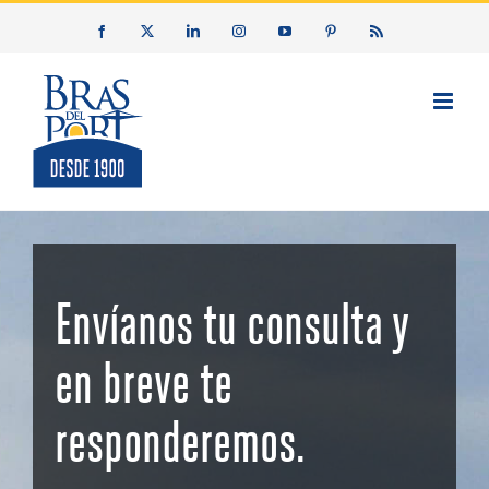
Saltar
Facebook
X
LinkedIn
Instagram
YouTube
Pinterest
Rss
al
contenido
Envíanos tu consulta y
en breve te
responderemos.