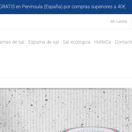
GRATIS en Península (España) por compras superiores a 40€.
D
Mi cuenta
amas de sal
Espuma de sal
Sal ecológica
HoReCa
Contact