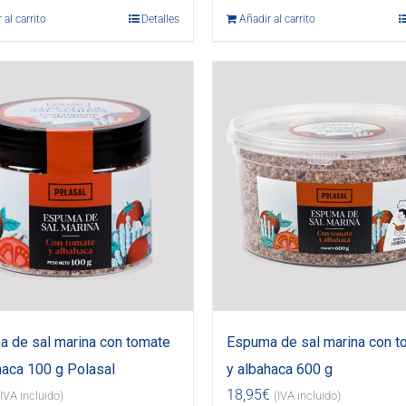
 al carrito
Detalles
Añadir al carrito
 de sal marina con tomate
Espuma de sal marina con t
haca 100 g Polasal
y albahaca 600 g
18,95
€
(IVA incluido)
(IVA incluido)