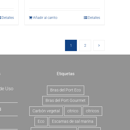
Detalles
Añadir al carrito
Detalles
1
2
s
Etiquetas
 de Uso
Bras del Port Eco
Bras del Port Gourmet
d
Carbón vegetal
cítrico
cítricos
Eco
Escamas de sal marina