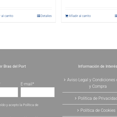
 al carrito
Detalles
Añadir al carrito
r Bras del Port
Información de Interé
Aviso Legal y Condiciones
*
E-mail*
y Compra
Política de Privacida
eído y acepto la
Política de
Política de Cookies
.