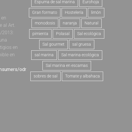
Espuma de sal marina
Eurohoja
Gran formato
Hostelería
limón
a en
monodosis
naranja
Natural
al Art.
4/2013:
pimienta
Polasal
Sal ecológica
 una
Sal gourmet
sal gruesa
tigios en
nible en
sal marina
Sal marina ecológica
Sal marina en escamas
onsumers/odr
.
sobres de sal
Tomate y albahaca