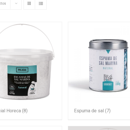
ctos
ial Horeca
(8)
Espuma de sal
(7)