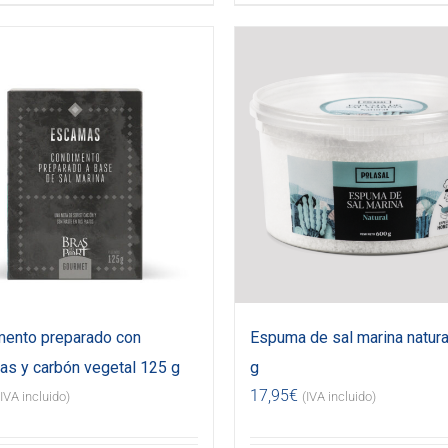
ento preparado con
Espuma de sal marina natura
s y carbón vegetal 125 g
g
17,95
€
(IVA incluido)
(IVA incluido)