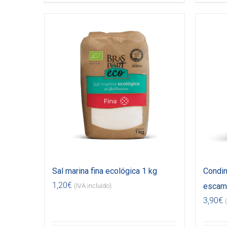
Sal marina fina ecológica 1 kg
Condim
1,20
€
escama
(IVA incluido)
3,90
€