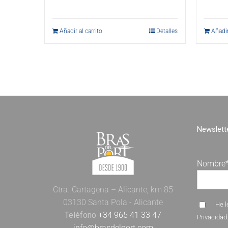
Añadir al carrito
Detalles
Añadir
Newslette
Nombre
Ctra. Cartagena – Alicante, km 85
03130 Santa Pola - Alicante
He l
Teléfono
+34 965 41 33 47
Privacidad
info@brasdelport.com