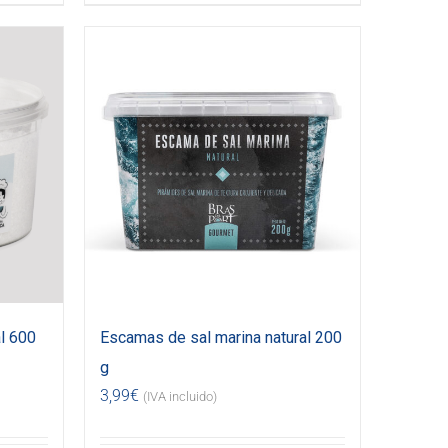
l 600
Escamas de sal marina natural 200
g
3,99
€
(IVA incluido)