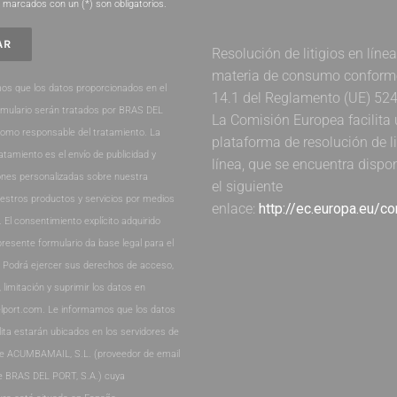
marcados con un (*) son obligatorios.
Resolución de litigios en líne
materia de consumo conforme 
os que los datos proporcionados en el
14.1 del Reglamento (UE) 52
rmulario serán tratados por BRAS DEL
La Comisión Europea facilita
como responsable del tratamiento. La
plataforma de resolución de li
ratamiento es el envío de publicidad y
línea, que se encuentra dispo
nes personalizadas sobre nuestra
el siguiente
estros productos y servicios por medios
enlace:
http://ec.europa.eu/c
. El consentimiento explícito adquirido
presente formulario da base legal para el
. Podrá ejercer sus derechos de acceso,
, limitación y suprimir los datos en
lport.com. Le informamos que los datos
lita estarán ubicados en los servidores de
de ACUMBAMAIL, S.L. (proveedor de email
e BRAS DEL PORT, S.A.) cuya