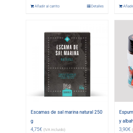
Añadir al carrito
Detalles
Añadir
Escamas de sal marina natural 250
Espuma
g
y alba
4,75
€
3,90
€
(IVA incluido)