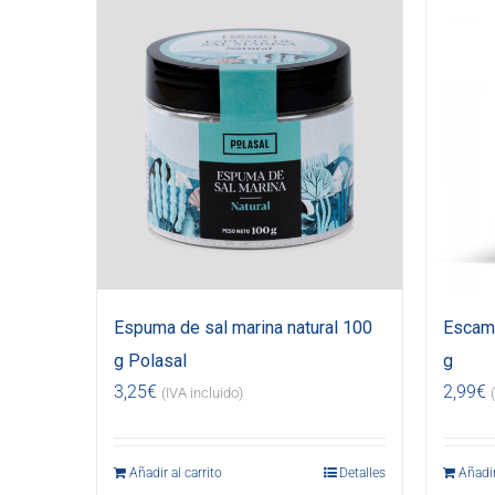
Espuma de sal marina natural 100
Escama
g Polasal
g
3,25
€
2,99
€
(IVA incluido)
Añadir al carrito
Detalles
Añadir