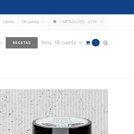
escartar
Carrito
Mi cuenta
1 ARTÍCULO(S)
-
4,75
€
o
Blog
Mi cuenta
1
RECETAS