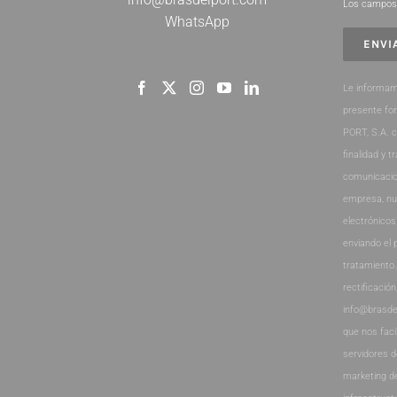
Los campos 
WhatsApp
Le informam
presente fo
PORT, S.A. 
finalidad y t
comunicacio
empresa, nu
electrónicos
enviando el 
tratamiento
rectificación
info@brasde
que nos faci
servidores 
marketing d