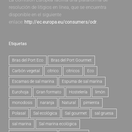
resolución de litigios en línea, que se encuentra
disponible en el siguiente
enlace:
http://ec.europa.eu/consumers/odr
.
Etiquetas
Bras del Port Eco
Bras del Port Gourmet
Carbón vegetal
cítrico
cítricos
Eco
Escamas de sal marina
Espuma de sal marina
Eurohoja
Gran formato
Hostelería
limón
monodosis
naranja
Natural
pimienta
Polasal
Sal ecológica
Sal gourmet
sal gruesa
sal marina
Sal marina ecológica