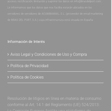
acceso, rectificación, limitación y suprimir los datos en info@brasdelport.com.
Le informamos que los datos que nos facilita estarán ubicados en los
servidores de servidores de ACUMBAMAIL, S.L. (proveedor de email marketing
de BRAS DEL PORT, S.A.) cuya infraestructura está situada en España.
Información de Interés
Aviso Legal y Condiciones de Uso y Compra
Política de Privacidad
Política de Cookies
Resolución de litigios en línea en materia de consumo
conforme al Art. 14.1 del Reglamento (UE) 524/2013:
La Comisión Europea facilita una plataforma de