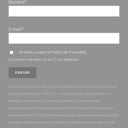
Nombre*
E-mail*
He leído y acepto la
Política de Privacidad
.
Los campos marcados con un (*) son obligatorios.
Le informamos que los datos proporcionados en el presente formulario serán
tratados por BRAS DEL PORT, S.A. como responsable del tratamiento. La
finalidad y tratamiento es el envío de publicidad y comunicaciones
personalizadas sobre nuestra empresa, nuestros productos y servicios por
medios electrónicos. El consentimiento explícito adquirido enviando el presente
formulario da base legal para el tratamiento. Podrá ejercer sus derechos de