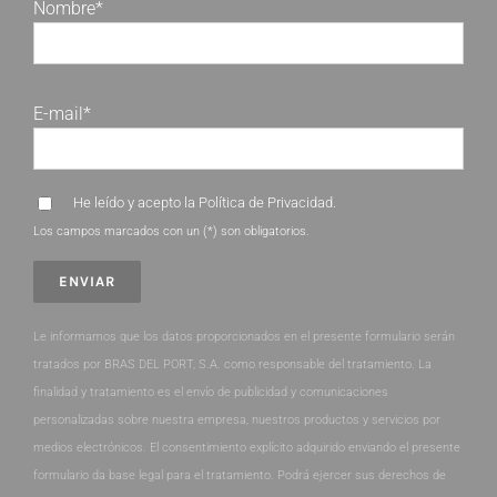
Nombre*
E-mail*
He leído y acepto la
Política de Privacidad
.
Los campos marcados con un (*) son obligatorios.
Le informamos que los datos proporcionados en el presente formulario serán
tratados por BRAS DEL PORT, S.A. como responsable del tratamiento. La
finalidad y tratamiento es el envío de publicidad y comunicaciones
personalizadas sobre nuestra empresa, nuestros productos y servicios por
medios electrónicos. El consentimiento explícito adquirido enviando el presente
formulario da base legal para el tratamiento. Podrá ejercer sus derechos de