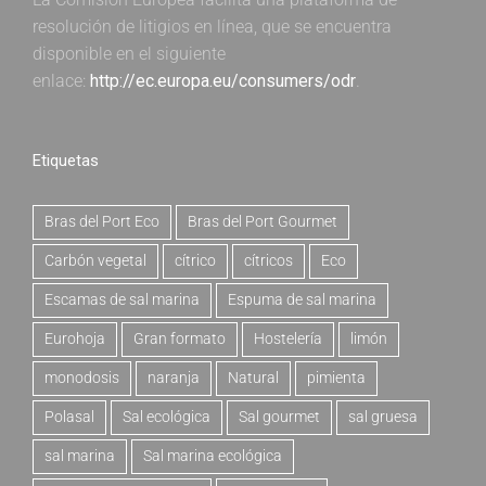
resolución de litigios en línea, que se encuentra
disponible en el siguiente
enlace:
http://ec.europa.eu/consumers/odr
.
Etiquetas
Bras del Port Eco
Bras del Port Gourmet
Carbón vegetal
cítrico
cítricos
Eco
Escamas de sal marina
Espuma de sal marina
Eurohoja
Gran formato
Hostelería
limón
monodosis
naranja
Natural
pimienta
Polasal
Sal ecológica
Sal gourmet
sal gruesa
sal marina
Sal marina ecológica