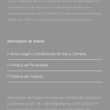
acceso, rectificación, limitación y suprimir los datos en info@brasdelport.com.
Le informamos que los datos que nos facilita estarán ubicados en los
servidores de servidores de ACUMBAMAIL, S.L. (proveedor de email marketing
de BRAS DEL PORT, S.A.) cuya infraestructura está situada en España.
Información de Interés
Aviso Legal y Condiciones de Uso y Compra
Política de Privacidad
Política de Cookies
Resolución de litigios en línea en materia de consumo
conforme al Art. 14.1 del Reglamento (UE) 524/2013:
La Comisión Europea facilita una plataforma de