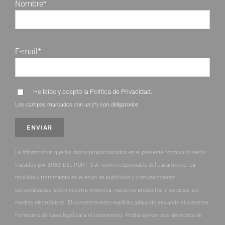
Nombre*
E-mail*
He leído y acepto la
Política de Privacidad
.
Los campos marcados con un (*) son obligatorios.
Le informamos que los datos proporcionados en el presente formulario serán
tratados por BRAS DEL PORT, S.A. como responsable del tratamiento. La
finalidad y tratamiento es el envío de publicidad y comunicaciones
personalizadas sobre nuestra empresa, nuestros productos y servicios por
medios electrónicos. El consentimiento explícito adquirido enviando el presente
formulario da base legal para el tratamiento. Podrá ejercer sus derechos de