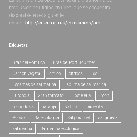
resolución de litigios en línea, que se encuentra
disponible en el siguiente
enlace:
http://ec.europa.eu/consumers/odr
.
Etiquetas
Bras del Port Eco
Bras del Port Gourmet
Carbón vegetal
cítrico
cítricos
Eco
Escamas de sal marina
Espuma de sal marina
Eurohoja
Gran formato
Hostelería
limón
monodosis
naranja
Natural
pimienta
Polasal
Sal ecológica
Sal gourmet
sal gruesa
sal marina
Sal marina ecológica