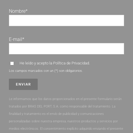
Nombre*
E-mail*
He leído y acepto la
Política de Privacidad
.
Los campos marcados con un (*) son obligatorios.
Le informamos que los datos proporcionados en el presente formulario serán
tratados por BRAS DEL PORT, S.A. como responsable del tratamiento. La
finalidad y tratamiento es el envío de publicidad y comunicaciones
personalizadas sobre nuestra empresa, nuestros productos y servicios por
medios electrónicos. El consentimiento explícito adquirido enviando el presente