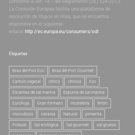
conforme al Art. 14.1 del Reglamento (UE) 524/2013:
La Comisión Europea facilita una plataforma de
resolución de litigios en línea, que se encuentra
disponible en el siguiente
enlace:
http://ec.europa.eu/consumers/odr
.
Etiquetas
Bras del Port Eco
Bras del Port Gourmet
Carbón vegetal
cítrico
cítricos
Eco
Escamas de sal marina
Espuma de sal marina
Eurohoja
Gran formato
Hostelería
limón
monodosis
naranja
Natural
pimienta
Polasal
Sal ecológica
Sal gourmet
sal gruesa