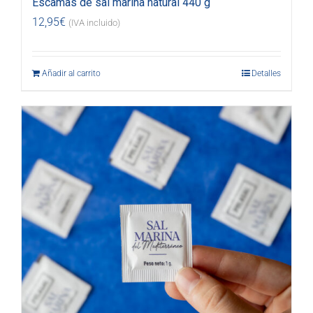
Escamas de sal marina natural 440 g
12,95
€
(IVA incluido)
Añadir al carrito
Detalles