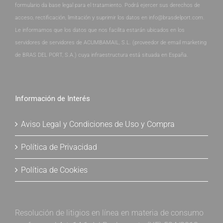
formulario da base legal para el tratamiento. Podrá ejercer sus derechos de
acceso, rectificación, limitación y suprimir los datos en info@brasdelport.com.
Le informamos que los datos que nos facilita estarán ubicados en los
servidores de servidores de ACUMBAMAIL, S.L. (proveedor de email marketing
de BRAS DEL PORT, S.A.) cuya infraestructura está situada en España.
Información de Interés
Aviso Legal y Condiciones de Uso y Compra
Política de Privacidad
Política de Cookies
Resolución de litigios en línea en materia de consumo