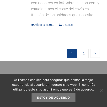
con nosotros en info@brasdelport.com y
estudiaremos el coste del envío en
función de las unidades que necesite.
Añadir al carrito
Detalles
1
2
Utilizamos cookies para asegurar que damos la mejor
experiencia al usuario en nuestro sitio web. Si continúa
utilizando este sitio asumiremos que está de acuerdo.
ESTOY DE ACUERDO
Ctra. Cartagena – Alicante, km 85