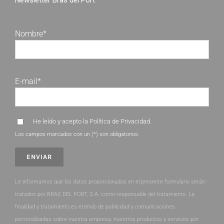
Newsletter Bras del Port
Nombre*
E-mail*
He leído y acepto la
Política de Privacidad
.
Los campos marcados con un (*) son obligatorios.
Le informamos que los datos proporcionados en el presente formulario serán
tratados por BRAS DEL PORT, S.A. como responsable del tratamiento. La
finalidad y tratamiento es el envío de publicidad y comunicaciones
personalizadas sobre nuestra empresa, nuestros productos y servicios por