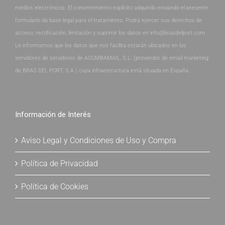
medios electrónicos. El consentimiento explícito adquirido enviando el presente
formulario da base legal para el tratamiento. Podrá ejercer sus derechos de
acceso, rectificación, limitación y suprimir los datos en info@brasdelport.com.
Le informamos que los datos que nos facilita estarán ubicados en los
servidores de servidores de ACUMBAMAIL, S.L. (proveedor de email marketing
de BRAS DEL PORT, S.A.) cuya infraestructura está situada en España.
Información de Interés
Aviso Legal y Condiciones de Uso y Compra
Política de Privacidad
Política de Cookies