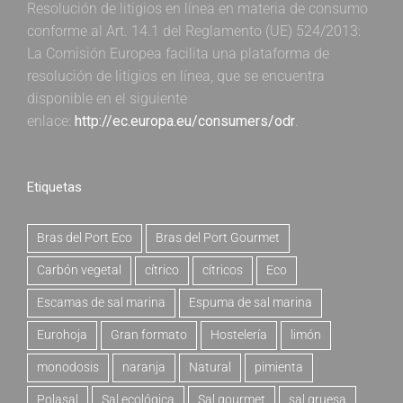
Resolución de litigios en línea en materia de consumo
conforme al Art. 14.1 del Reglamento (UE) 524/2013:
La Comisión Europea facilita una plataforma de
resolución de litigios en línea, que se encuentra
disponible en el siguiente
enlace:
http://ec.europa.eu/consumers/odr
.
Etiquetas
Bras del Port Eco
Bras del Port Gourmet
Carbón vegetal
cítrico
cítricos
Eco
Escamas de sal marina
Espuma de sal marina
Eurohoja
Gran formato
Hostelería
limón
monodosis
naranja
Natural
pimienta
Polasal
Sal ecológica
Sal gourmet
sal gruesa