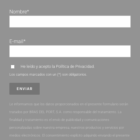
Nombre*
E-mail*
He leído y acepto la
Política de Privacidad
.
Los campos marcados con un (*) son obligatorios.
Le informamos que los datos proporcionados en el presente formulario serán
tratados por BRAS DEL PORT, S.A. como responsable del tratamiento. La
finalidad y tratamiento es el envío de publicidad y comunicaciones
personalizadas sobre nuestra empresa, nuestros productos y servicios por
medios electrónicos. El consentimiento explícito adquirido enviando el presente