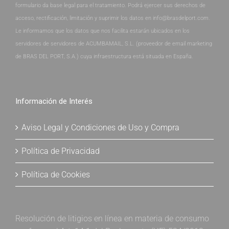
formulario da base legal para el tratamiento. Podrá ejercer sus derechos de
acceso, rectificación, limitación y suprimir los datos en info@brasdelport.com.
Le informamos que los datos que nos facilita estarán ubicados en los
servidores de servidores de ACUMBAMAIL, S.L. (proveedor de email marketing
de BRAS DEL PORT, S.A.) cuya infraestructura está situada en España.
Información de Interés
Aviso Legal y Condiciones de Uso y Compra
Política de Privacidad
Política de Cookies
Resolución de litigios en línea en materia de consumo