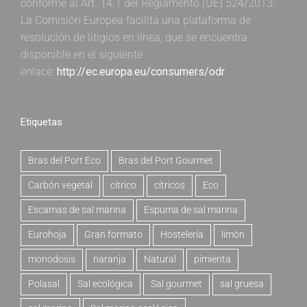
conforme al Art. 14.1 del Reglamento (UE) 524/2013:
La Comisión Europea facilita una plataforma de
resolución de litigios en línea, que se encuentra
disponible en el siguiente
enlace:
http://ec.europa.eu/consumers/odr
.
Etiquetas
Bras del Port Eco
Bras del Port Gourmet
Carbón vegetal
cítrico
cítricos
Eco
Escamas de sal marina
Espuma de sal marina
Eurohoja
Gran formato
Hostelería
limón
monodosis
naranja
Natural
pimienta
Polasal
Sal ecológica
Sal gourmet
sal gruesa