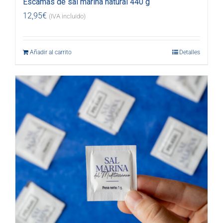
Escamas de sal marina natural 440 g
12,95
€
(IVA incluido)
Añadir al carrito
Detalles