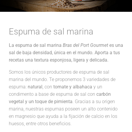
Espuma de sal marina
La espuma de sal marina
Bras del Port Gourmet
es una
sal de baja densidad, única en el mundo. Aporta a tus
recetas una textura esponjosa, ligera y delicada.
Somos los únicos productores de espuma de sal
marina del mundo. Te proponemos 3 variedades de
espuma:
natural
, con
tomate y albahaca
y un
condimento a base de espuma de sal con
carbón
vegetal y un toque de pimienta
. Gracias a su origen
marina, nuestras espumas poseen un alto contenido
en magnesio que ayuda a la fijación de calcio en los
huesos, entre otros beneficios.