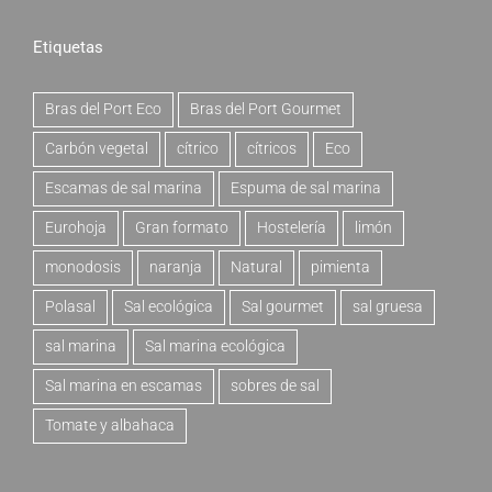
Etiquetas
Bras del Port Eco
Bras del Port Gourmet
Carbón vegetal
cítrico
cítricos
Eco
Escamas de sal marina
Espuma de sal marina
Eurohoja
Gran formato
Hostelería
limón
monodosis
naranja
Natural
pimienta
Polasal
Sal ecológica
Sal gourmet
sal gruesa
sal marina
Sal marina ecológica
Sal marina en escamas
sobres de sal
Tomate y albahaca