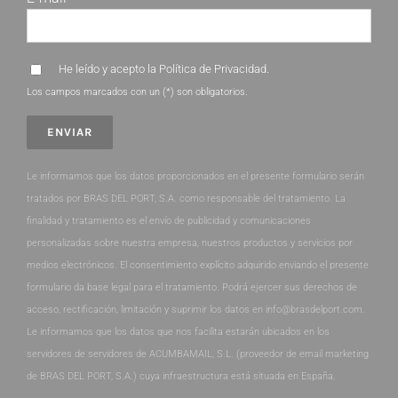
He leído y acepto la
Política de Privacidad
.
Los campos marcados con un (*) son obligatorios.
Le informamos que los datos proporcionados en el presente formulario serán
tratados por BRAS DEL PORT, S.A. como responsable del tratamiento. La
finalidad y tratamiento es el envío de publicidad y comunicaciones
personalizadas sobre nuestra empresa, nuestros productos y servicios por
medios electrónicos. El consentimiento explícito adquirido enviando el presente
formulario da base legal para el tratamiento. Podrá ejercer sus derechos de
acceso, rectificación, limitación y suprimir los datos en info@brasdelport.com.
Le informamos que los datos que nos facilita estarán ubicados en los
servidores de servidores de ACUMBAMAIL, S.L. (proveedor de email marketing
de BRAS DEL PORT, S.A.) cuya infraestructura está situada en España.