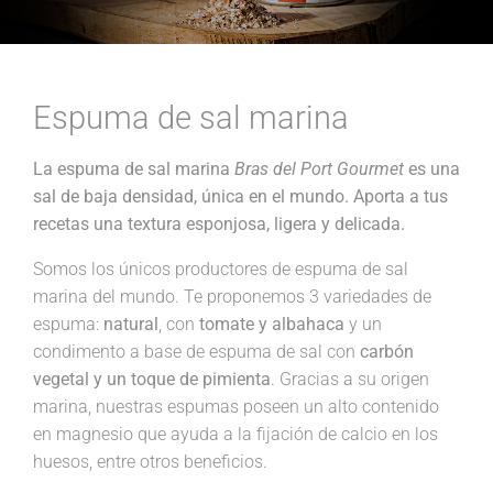
Espuma de sal marina
La espuma de sal marina
Bras del Port Gourmet
es una
sal de baja densidad, única en el mundo. Aporta a tus
recetas una textura esponjosa, ligera y delicada.
Somos los únicos productores de espuma de sal
marina del mundo. Te proponemos 3 variedades de
espuma:
natural
, con
tomate y albahaca
y un
condimento a base de espuma de sal con
carbón
vegetal y un toque de pimienta
. Gracias a su origen
marina, nuestras espumas poseen un alto contenido
en magnesio que ayuda a la fijación de calcio en los
huesos, entre otros beneficios.