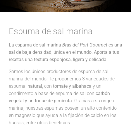
Espuma de sal marina
La espuma de sal marina
Bras del Port Gourmet
es una
sal de baja densidad, única en el mundo. Aporta a tus
recetas una textura esponjosa, ligera y delicada.
Somos los únicos productores de espuma de sal
marina del mundo. Te proponemos 3 variedades de
espuma:
natural
, con
tomate y albahaca
y un
condimento a base de espuma de sal con
carbón
vegetal y un toque de pimienta
. Gracias a su origen
marina, nuestras espumas poseen un alto contenido
en magnesio que ayuda a la fijación de calcio en los
huesos, entre otros beneficios.