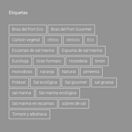
Etiquetas
Bras del Port Eco
Bras del Port Gourmet
Carbón vegetal
cítrico
cítricos
Eco
Escamas de sal marina
Espuma de sal marina
Eurohoja
Gran formato
Hostelería
limón
monodosis
naranja
Natural
pimienta
Polasal
Sal ecológica
Sal gourmet
sal gruesa
sal marina
Sal marina ecológica
Sal marina en escamas
sobres de sal
Tomate y albahaca