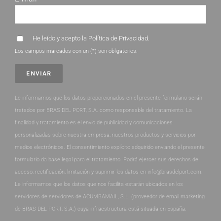
He leído y acepto la
Política de Privacidad
.
Los campos marcados con un (*) son obligatorios.
Le informamos que los datos proporcionados en el presente formulario serán
tratados por BRAS DEL PORT, S.A. como responsable del tratamiento. La
finalidad y tratamiento es el envío de publicidad y comunicaciones
personalizadas sobre nuestra empresa, nuestros productos y servicios por
medios electrónicos. El consentimiento explícito adquirido enviando el presente
formulario da base legal para el tratamiento. Podrá ejercer sus derechos de
acceso, rectificación, limitación y suprimir los datos en info@brasdelport.com.
Le informamos que los datos que nos facilita estarán ubicados en los
servidores de servidores de ACUMBAMAIL, S.L. (proveedor de email marketing
de BRAS DEL PORT, S.A.) cuya infraestructura está situada en España.