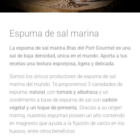
Espuma de sal marina
La espuma de sal marina
Bras del Port Gourmet
es una
sal de baja densidad, única en el mundo. Aporta a tus
recetas una textura esponjosa, ligera y delicada.
Somos los únicos productores de espuma de sal
marina del mundo. Te proponemos 3 variedades de
espuma:
natural
, con
tomate y albahaca
y un
condimento a base de espuma de sal con
carbón
vegetal y un toque de pimienta
. Gracias a su origen
marina, nuestras espumas poseen un alto contenido
en magnesio que ayuda a la fijación de calcio en los
huesos, entre otros beneficios.