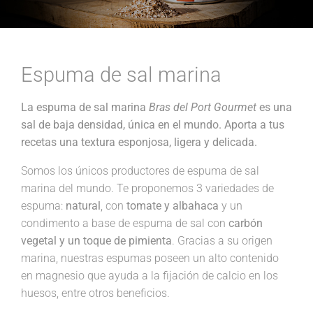
Espuma de sal marina
La espuma de sal marina
Bras del Port Gourmet
es una
sal de baja densidad, única en el mundo. Aporta a tus
recetas una textura esponjosa, ligera y delicada.
Somos los únicos productores de espuma de sal
marina del mundo. Te proponemos 3 variedades de
espuma:
natural
, con
tomate y albahaca
y un
condimento a base de espuma de sal con
carbón
vegetal y un toque de pimienta
. Gracias a su origen
marina, nuestras espumas poseen un alto contenido
en magnesio que ayuda a la fijación de calcio en los
huesos, entre otros beneficios.