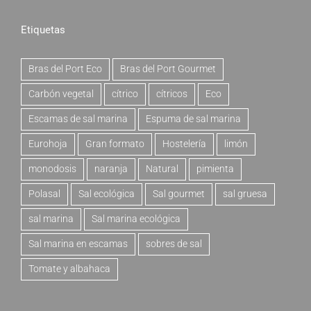
Etiquetas
Bras del Port Eco
Bras del Port Gourmet
Carbón vegetal
cítrico
cítricos
Eco
Escamas de sal marina
Espuma de sal marina
Eurohoja
Gran formato
Hostelería
limón
monodosis
naranja
Natural
pimienta
Polasal
Sal ecológica
Sal gourmet
sal gruesa
sal marina
Sal marina ecológica
Sal marina en escamas
sobres de sal
Tomate y albahaca