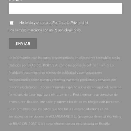
He leído y acepto la
Política de Privacidad
.
Los campos marcados con un (*) son obligatorios.
Le informamos que los datos proporcionados en el presente formulario serán
tratados por BRAS DEL PORT, S.A. como responsable del tratamiento. La
finalidad y tratamiento es el envío de publicidad y comunicaciones
personalizadas sobre nuestra empresa, nuestros productos y servicios por
medios electrónicos. El consentimiento explícito adquirido enviando el presente
formulario da base legal para el tratamiento. Podrá ejercer sus derechos de
acceso, rectificación, limitación y suprimir los datos en info@brasdelport.com.
Le informamos que los datos que nos facilita estarán ubicados en los
servidores de servidores de ACUMBAMAIL, S.L. (proveedor de email marketing
de BRAS DEL PORT, S.A.) cuya infraestructura está situada en España.