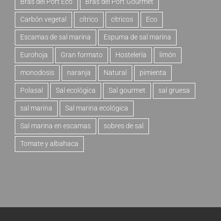
Bras del Port Eco
Bras del Port Gourmet
Carbón vegetal
cítrico
cítricos
Eco
Escamas de sal marina
Espuma de sal marina
Eurohoja
Gran formato
Hostelería
limón
monodosis
naranja
Natural
pimienta
Polasal
Sal ecológica
Sal gourmet
sal gruesa
sal marina
Sal marina ecológica
Sal marina en escamas
sobres de sal
Tomate y albahaca