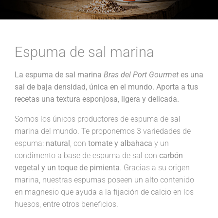
Espuma de sal marina
La espuma de sal marina
Bras del Port Gourmet
es una
sal de baja densidad, única en el mundo. Aporta a tus
recetas una textura esponjosa, ligera y delicada.
Somos los únicos productores de espuma de sal
marina del mundo. Te proponemos 3 variedades de
espuma:
natural
, con
tomate y albahaca
y un
condimento a base de espuma de sal con
carbón
vegetal y un toque de pimienta
. Gracias a su origen
marina, nuestras espumas poseen un alto contenido
en magnesio que ayuda a la fijación de calcio en los
huesos, entre otros beneficios.