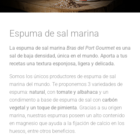
Espuma de sal marina
La espuma de sal marina
Bras del Port Gourmet
es una
sal de baja densidad, única en el mundo. Aporta a tus
recetas una textura esponjosa, ligera y delicada.
Somos los únicos productores de espuma de sal
marina del mundo. Te proponemos 3 variedades de
espuma:
natural
, con
tomate y albahaca
y un
condimento a base de espuma de sal con
carbón
vegetal y un toque de pimienta
. Gracias a su origen
marina, nuestras espumas poseen un alto contenido
en magnesio que ayuda a la fijación de calcio en los
huesos, entre otros beneficios.