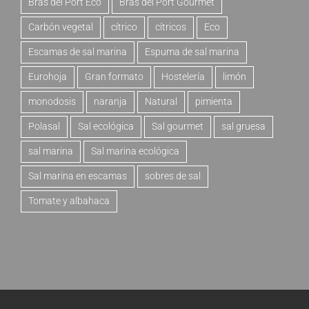
Bras del Port Eco
Bras del Port Gourmet
Carbón vegetal
cítrico
cítricos
Eco
Escamas de sal marina
Espuma de sal marina
Eurohoja
Gran formato
Hostelería
limón
monodosis
naranja
Natural
pimienta
Polasal
Sal ecológica
Sal gourmet
sal gruesa
sal marina
Sal marina ecológica
Sal marina en escamas
sobres de sal
Tomate y albahaca