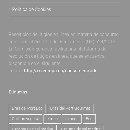
Política de Cookies
Resolución de litigios en línea en materia de consumo
conforme al Art. 14.1 del Reglamento (UE) 524/2013:
La Comisión Europea facilita una plataforma de
resolución de litigios en línea, que se encuentra
disponible en el siguiente
enlace:
http://ec.europa.eu/consumers/odr
.
Etiquetas
Bras del Port Eco
Bras del Port Gourmet
Carbón vegetal
cítrico
cítricos
Eco
Escamas de sal marina
Espuma de sal marina