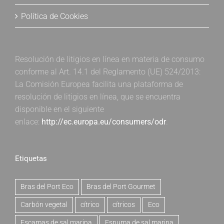
Política de Cookies
Resolución de litigios en línea en materia de consumo
conforme al Art. 14.1 del Reglamento (UE) 524/2013:
La Comisión Europea facilita una plataforma de
resolución de litigios en línea, que se encuentra
disponible en el siguiente
enlace:
http://ec.europa.eu/consumers/odr
.
Etiquetas
Bras del Port Eco
Bras del Port Gourmet
Carbón vegetal
cítrico
cítricos
Eco
Escamas de sal marina
Espuma de sal marina