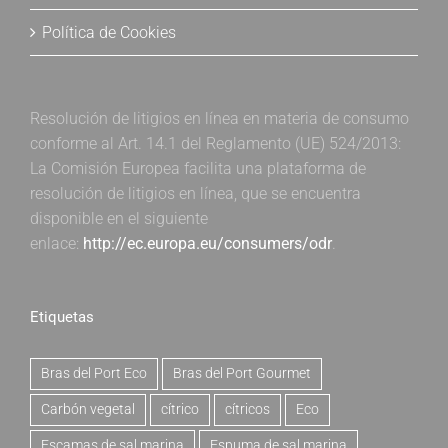
Política de Cookies
Resolución de litigios en línea en materia de consumo
conforme al Art. 14.1 del Reglamento (UE) 524/2013:
La Comisión Europea facilita una plataforma de
resolución de litigios en línea, que se encuentra
disponible en el siguiente
enlace:
http://ec.europa.eu/consumers/odr
.
Etiquetas
Bras del Port Eco
Bras del Port Gourmet
Carbón vegetal
cítrico
cítricos
Eco
Escamas de sal marina
Espuma de sal marina