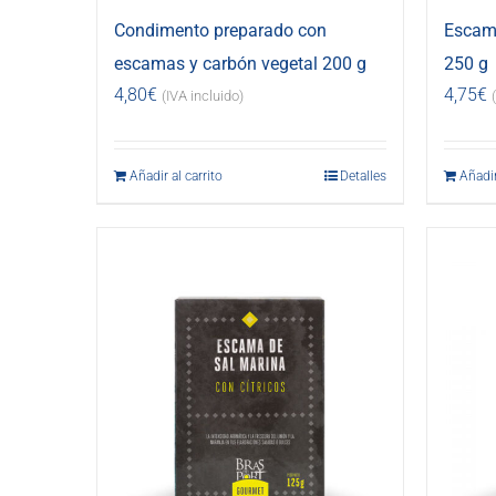
Condimento preparado con
Escama
escamas y carbón vegetal 200 g
250 g
4,80
€
4,75
€
(IVA incluido)
Añadir al carrito
Detalles
Añadir