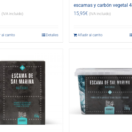
escamas y carbón vegetal 4
€
15,95
€
(IVA incluido)
(IVA incluido)
 al carrito
Detalles
Añadir al carrito