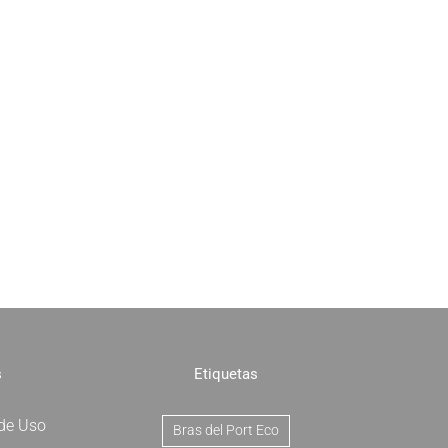
s
Etiquetas
 de Uso
Bras del Port Eco