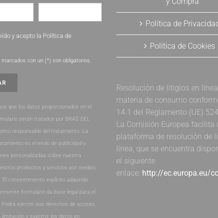
y Compra
Política de Privacida
eído y acepto la
Política de
Política de Cookies
.
marcados con un (*) son obligatorios.
Resolución de litigios en líne
materia de consumo conforme 
os que los datos proporcionados en el
14.1 del Reglamento (UE) 52
rmulario serán tratados por BRAS DEL
La Comisión Europea facilita
como responsable del tratamiento. La
plataforma de resolución de li
ratamiento es el envío de publicidad y
línea, que se encuentra dispo
nes personalizadas sobre nuestra
el siguiente
estros productos y servicios por medios
enlace:
http://ec.europa.eu/
. El consentimiento explícito adquirido
presente formulario da base legal para el
. Podrá ejercer sus derechos de acceso,
, limitación y suprimir los datos en