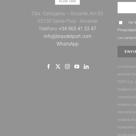
Ctra. Cartagena – Alicante, km 85
03130 Santa Pola - Alicante
He l
Teléfono
+34 965 41 33 47
Privacidad
info@brasdelport.com
Los campos 
WhatsApp
Le informam
presente fo
PORT, S.A. 
finalidad y t
comunicacio
empresa, nu
electrónicos
enviando el 
tratamiento
rectificación