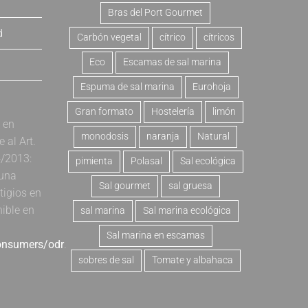
Bras del Port Gourmet
d
Carbón vegetal
cítrico
cítricos
Eco
Escamas de sal marina
Espuma de sal marina
Eurohoja
Gran formato
Hostelería
limón
a en
monodosis
naranja
Natural
al Art.
4/2013:
pimienta
Polasal
Sal ecológica
 una
Sal gourmet
sal gruesa
tigios en
nible en
sal marina
Sal marina ecológica
Sal marina en escamas
consumers/odr
.
sobres de sal
Tomate y albahaca