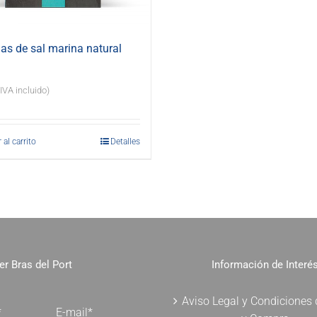
s de sal marina natural
(IVA incluido)
 al carrito
Detalles
er Bras del Port
Información de Interé
Aviso Legal y Condiciones
*
E-mail*