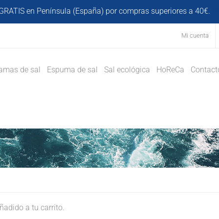
GRATIS en Península (España) por compras superiores a 40€.
D
Mi cuenta
amas de sal
Espuma de sal
Sal ecológica
HoReCa
Contact
adido a tu carrito.