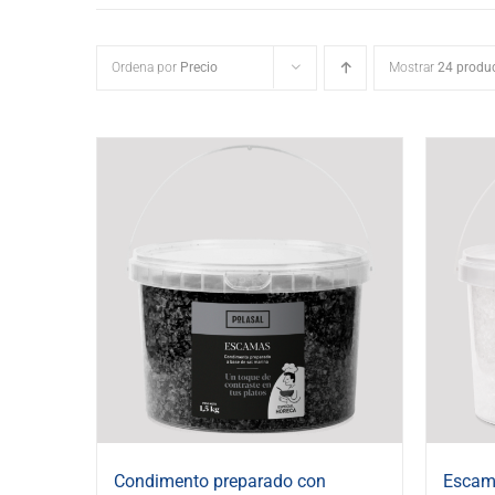
Ordena por
Precio
Mostrar
24 produ
Condimento preparado con
Escama