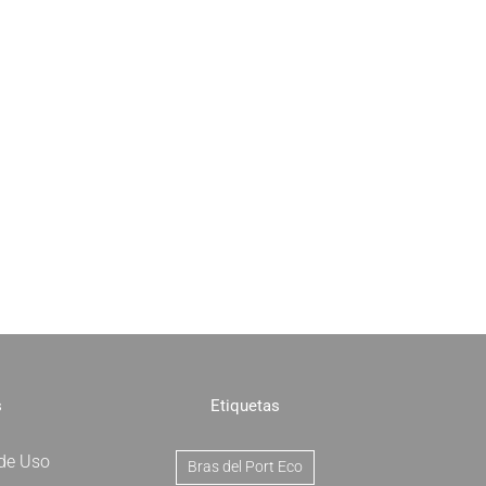
s
Etiquetas
 de Uso
Bras del Port Eco