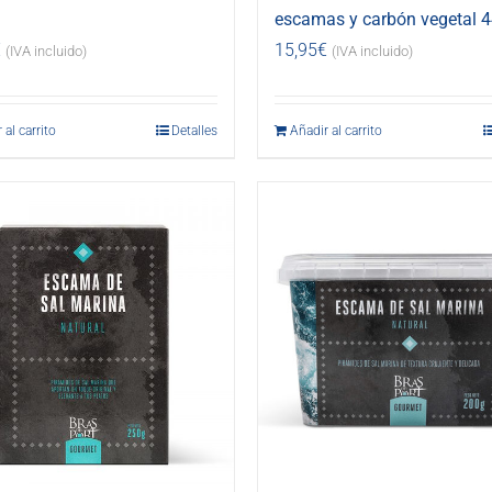
escamas y carbón vegetal 4
€
15,95
€
(IVA incluido)
(IVA incluido)
 al carrito
Detalles
Añadir al carrito