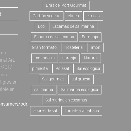
Bras del Port Gourmet
d
Carbón vegetal
cítrico
cítricos
Eco
Escamas de sal marina
Espuma de sal marina
Eurohoja
Gran formato
Hostelería
limón
a en
monodosis
naranja
Natural
al Art.
4/2013:
pimienta
Polasal
Sal ecológica
 una
Sal gourmet
sal gruesa
tigios en
nible en
sal marina
Sal marina ecológica
Sal marina en escamas
consumers/odr
.
sobres de sal
Tomate y albahaca