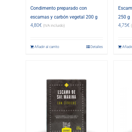
Condimento preparado con
Escama
escamas y carbón vegetal 200 g
250 g
4,80
€
4,75
€
(IVA incluido)
Añadir al carrito
Detalles
Añadir