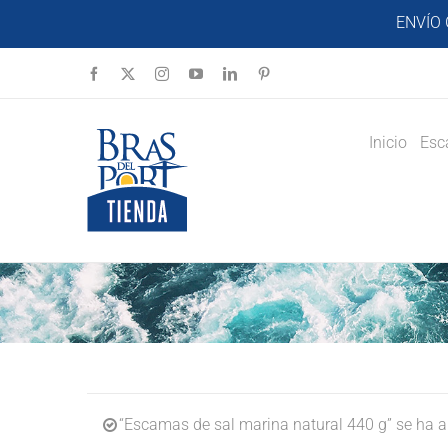
Saltar
ENVÍO 
al
contenido
Facebook
X
Instagram
YouTube
LinkedIn
Pinterest
Inicio
Esc
“Escamas de sal marina natural 440 g” se ha añ