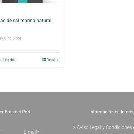
s de sal marina natural
(IVA incluido)
 al carrito
Detalles
er Bras del Port
Información de Interé
Aviso Legal y Condiciones
*
E-mail*