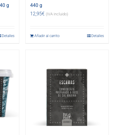
40 g
440 g
12,95
€
(IVA incluido)
Detalles
Añadir al carrito
Detalles