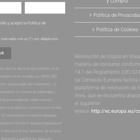
y Compra
Política de Privacida
eído y acepto la
Política de
Política de Cookies
.
marcados con un (*) son obligatorios.
Resolución de litigios en líne
materia de consumo conforme 
os que los datos proporcionados en el
14.1 del Reglamento (UE) 52
rmulario serán tratados por BRAS DEL
La Comisión Europea facilita
como responsable del tratamiento. La
plataforma de resolución de li
ratamiento es el envío de publicidad y
línea, que se encuentra dispo
nes personalizadas sobre nuestra
el siguiente
estros productos y servicios por medios
enlace:
http://ec.europa.eu/
. El consentimiento explícito adquirido
presente formulario da base legal para el
. Podrá ejercer sus derechos de acceso,
, limitación y suprimir los datos en