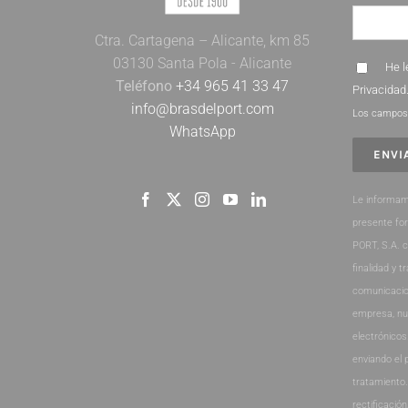
Ctra. Cartagena – Alicante, km 85
03130 Santa Pola - Alicante
He l
Teléfono
+34 965 41 33 47
Privacidad
info@brasdelport.com
Los campos 
WhatsApp
Le informam
presente fo
PORT, S.A. 
finalidad y t
comunicacio
empresa, nu
electrónicos
enviando el 
tratamiento
rectificación