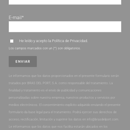
E-mail*
He leído y acepto la
Política de Privacidad
.
Los campos marcados con un (*) son obligatorios.
Le informamos que los datos proporcionados en el presente formulario serán
tratados por BRAS DEL PORT, S.A. como responsable del tratamiento. La
finalidad y tratamiento es el envío de publicidad y comunicaciones
personalizadas sobre nuestra empresa, nuestros productos y servicios por
medios electrónicos. El consentimiento explícito adquirido enviando el presente
formulario da base legal para el tratamiento. Podrá ejercer sus derechos de
acceso, rectificación, limitación y suprimir los datos en info@brasdelport.com.
Le informamos que los datos que nos facilita estarán ubicados en los