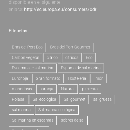
disponible en el siguiente
enlace:
http://ec.europa.eu/consumers/odr
.
Etiquetas
Bras del Port Eco
Bras del Port Gourmet
Carbón vegetal
cítrico
cítricos
Eco
Escamas de sal marina
Espuma de sal marina
Eurohoja
Gran formato
Hostelería
limón
monodosis
naranja
Natural
pimienta
Polasal
Sal ecológica
Sal gourmet
sal gruesa
sal marina
Sal marina ecológica
Sal marina en escamas
sobres de sal