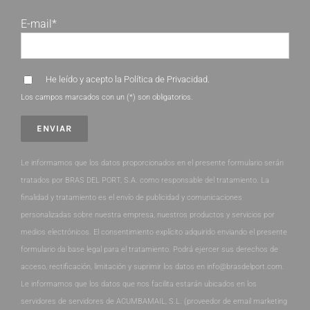
E-mail*
He leído y acepto la
Política de Privacidad
.
Los campos marcados con un (*) son obligatorios.
Le informamos que los datos proporcionados en el presente formulario serán
tratados por BRAS DEL PORT, S.A. como responsable del tratamiento. La
finalidad y tratamiento es el envío de publicidad y comunicaciones
personalizadas sobre nuestra empresa, nuestros productos y servicios por
medios electrónicos. El consentimiento explícito adquirido enviando el presente
formulario da base legal para el tratamiento. Podrá ejercer sus derechos de
acceso, rectificación, limitación y suprimir los datos en info@brasdelport.com.
Le informamos que los datos que nos facilita estarán ubicados en los
servidores de servidores de ACUMBAMAIL, S.L. (proveedor de email marketing