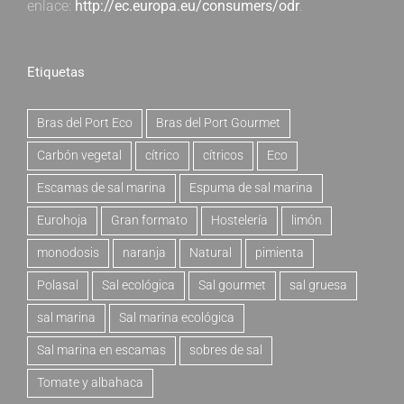
enlace:
http://ec.europa.eu/consumers/odr
.
Etiquetas
Bras del Port Eco
Bras del Port Gourmet
Carbón vegetal
cítrico
cítricos
Eco
Escamas de sal marina
Espuma de sal marina
Eurohoja
Gran formato
Hostelería
limón
monodosis
naranja
Natural
pimienta
Polasal
Sal ecológica
Sal gourmet
sal gruesa
sal marina
Sal marina ecológica
Sal marina en escamas
sobres de sal
Tomate y albahaca