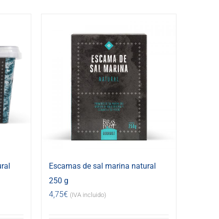
ral
Escamas de sal marina natural
250 g
4,75
€
(IVA incluido)