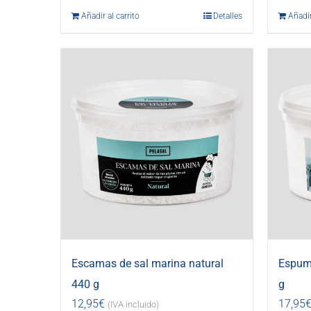
Añadir al carrito
Detalles
Añadir
Escamas de sal marina natural
Espuma
440 g
g
12,95
€
17,95
(IVA incluido)