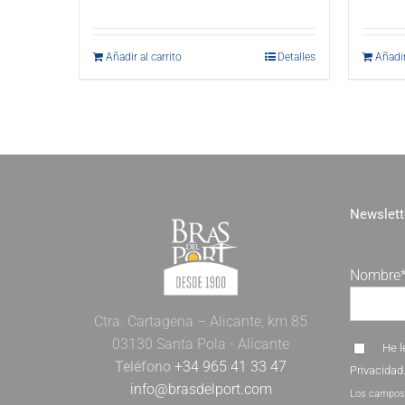
Añadir al carrito
Detalles
Añadir
Newslett
Nombre
Ctra. Cartagena – Alicante, km 85
03130 Santa Pola - Alicante
He l
Teléfono
+34 965 41 33 47
Privacidad
info@brasdelport.com
Los campos 