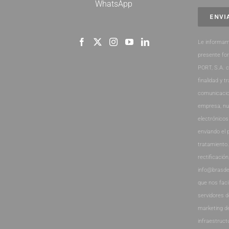
WhatsApp
Le informam
presente fo
PORT, S.A. 
finalidad y t
comunicacio
empresa, nu
electrónicos
enviando el 
tratamiento
rectificación
info@brasde
que nos faci
servidores 
marketing d
infraestruct