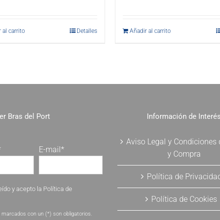
 al carrito
Detalles
Añadir al carrito
er Bras del Port
Información de Interé
Aviso Legal y Condiciones
*
E-mail*
y Compra
Política de Privacida
eído y acepto la
Política de
Política de Cookies
.
marcados con un (*) son obligatorios.