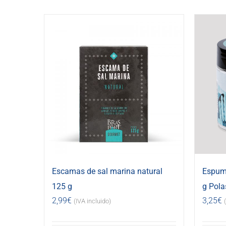
Escamas de sal marina natural
Espuma
125 g
g Pola
2,99
€
3,25
€
(IVA incluido)