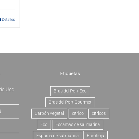
Detalles
s
Etiquetas
 de Uso
Bras del Port Eco
Bras del Port Gourmet
d
Carbón vegetal
cítrico
cítricos
Eco
Escamas de sal marina
Espuma de sal marina
Eurohoja