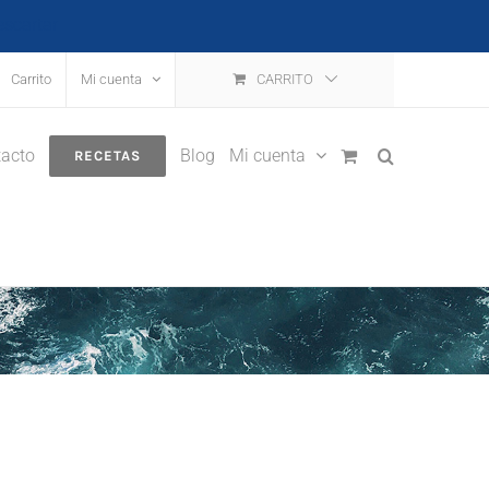
escartar
Carrito
Mi cuenta
CARRITO
acto
Blog
Mi cuenta
RECETAS