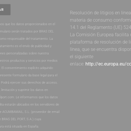
Resolución de litigios en líne
materia de consumo conforme 
os que los datos proporcionados en el
14.1 del Reglamento (UE) 52
rmulario serán tratados por BRAS DEL
La Comisión Europea facilita
como responsable del tratamiento. La
plataforma de resolución de li
ratamiento es el envío de publicidad y
línea, que se encuentra dispo
nes personalizadas sobre nuestra
el siguiente
estros productos y servicios por medios
enlace:
http://ec.europa.eu/
. El consentimiento explícito adquirido
presente formulario da base legal para el
. Podrá ejercer sus derechos de acceso,
, limitación y suprimir los datos en
lport.com. Le informamos que los datos
lita estarán ubicados en los servidores de
de ACUMBAMAIL, S.L. (proveedor de email
e BRAS DEL PORT, S.A.) cuya
ura está situada en España.