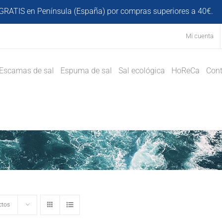
GRATIS en Península (España) por compras superiores a 40€.
D
Mi cuenta
Escamas de sal
Espuma de sal
Sal ecológica
HoReCa
Cont
ctos