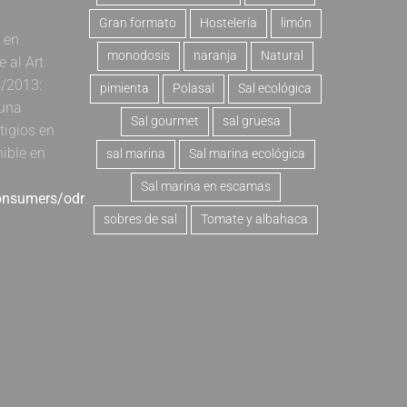
Gran formato
Hostelería
limón
a en
monodosis
naranja
Natural
al Art.
4/2013:
pimienta
Polasal
Sal ecológica
 una
Sal gourmet
sal gruesa
tigios en
nible en
sal marina
Sal marina ecológica
Sal marina en escamas
consumers/odr
.
sobres de sal
Tomate y albahaca