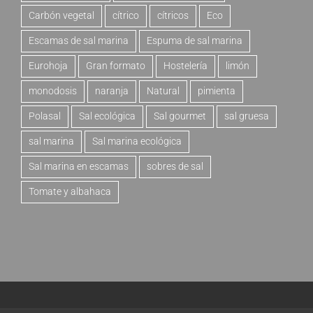
Carbón vegetal
cítrico
cítricos
Eco
Escamas de sal marina
Espuma de sal marina
Eurohoja
Gran formato
Hostelería
limón
monodosis
naranja
Natural
pimienta
Polasal
Sal ecológica
Sal gourmet
sal gruesa
sal marina
Sal marina ecológica
Sal marina en escamas
sobres de sal
Tomate y albahaca