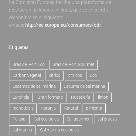
La Comisión Europea facilita una plataforma de
resolución de litigios en línea, que se encuentra
disponible en el siguiente
enlace:
http://ec.europa.eu/consumers/odr
.
Etiquetas
Bras del Port Eco
Bras del Port Gourmet
Carbón vegetal
cítrico
cítricos
Eco
Escamas de sal marina
Espuma de sal marina
Eurohoja
Gran formato
Hostelería
limón
monodosis
naranja
Natural
pimienta
Polasal
Sal ecológica
Sal gourmet
sal gruesa
sal marina
Sal marina ecológica