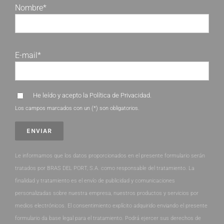
Nombre*
E-mail*
He leído y acepto la
Política de Privacidad
.
Los campos marcados con un (*) son obligatorios.
Le informamos que los datos proporcionados en el presente formulario serán
tratados por BRAS DEL PORT, S.A. como responsable del tratamiento. La
finalidad y tratamiento es el envío de publicidad y comunicaciones
personalizadas sobre nuestra empresa, nuestros productos y servicios por
medios electrónicos. El consentimiento explícito adquirido enviando el presente
formulario da base legal para el tratamiento. Podrá ejercer sus derechos de