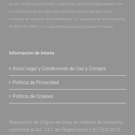
acceso, rectificación, limitación y suprimir los datos en info@brasdelport.com.
Le informamos que los datos que nos facilita estarán ubicados en los
servidores de servidores de ACUMBAMAIL, S.L. (proveedor de email marketing
de BRAS DEL PORT, S.A.) cuya infraestructura está situada en España.
Información de Interés
Aviso Legal y Condiciones de Uso y Compra
Política de Privacidad
Política de Cookies
Resolución de litigios en línea en materia de consumo
conforme al Art. 14.1 del Reglamento (UE) 524/2013: