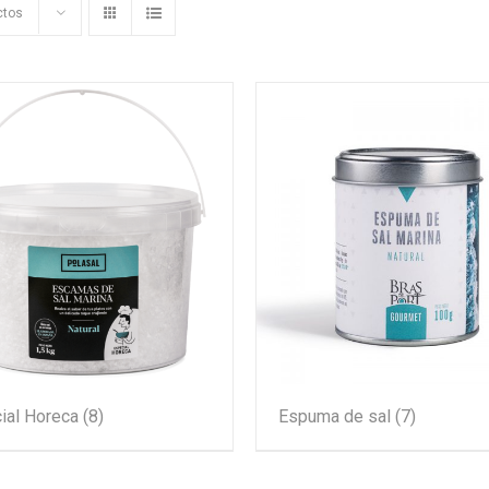
ctos
ial Horeca
(8)
Espuma de sal
(7)