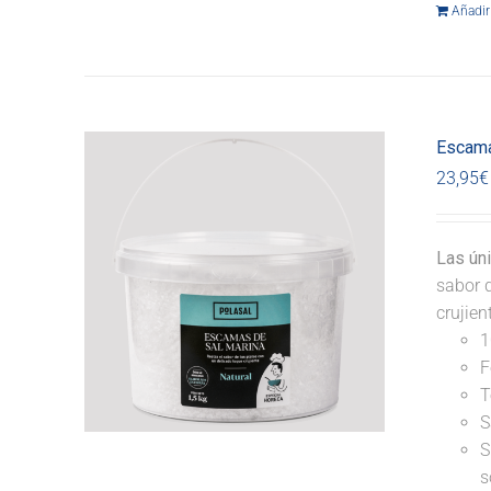
Añadir 
Escama
23,95
€
Las ún
sabor d
crujie
1
F
T
S
S
s