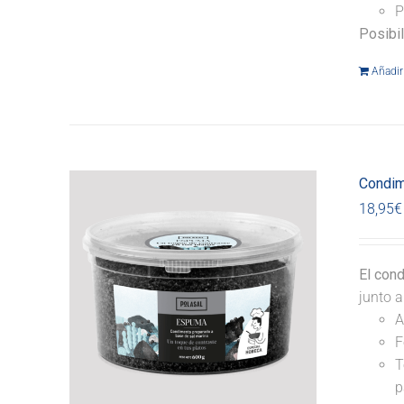
P
Posibi
Añadir 
Condim
18,95
€
El con
junto a
A
F
T
p