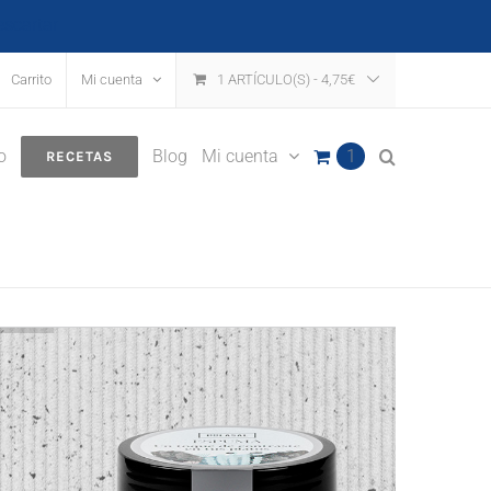
escartar
Carrito
Mi cuenta
1 ARTÍCULO(S)
-
4,75
€
o
Blog
Mi cuenta
1
RECETAS