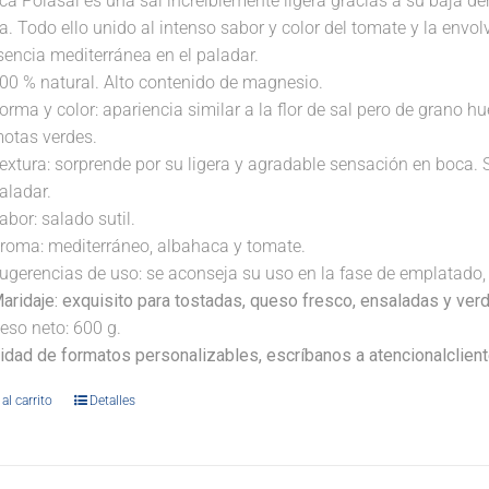
a Polasal es una sal increíblemente ligera gracias a su baja de
a. Todo ello unido al intenso sabor y color del tomate y la envo
sencia mediterránea en el paladar.
00 % natural. Alto contenido de magnesio.
orma y color: apariencia similar a la flor de sal pero de grano
otas verdes.
extura: sorprende por su ligera y agradable sensación en boca. 
aladar.
abor: salado sutil.
roma: mediterráneo, albahaca y tomate.
ugerencias de uso: se aconseja su uso en la fase de emplatado, 
aridaje:
exquisito para tostadas, queso fresco, ensaladas y verd
eso neto: 600 g.
lidad de formatos personalizables, escríbanos a atencionalclie
al carrito
Detalles