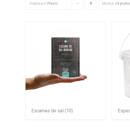
Ordena por
Precio
Mostrar
24 produ
Escamas de sal
(10)
Espec