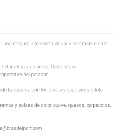
r una nota de intensidad visual y contraste en tus
extura fina y crujiente. Color negro.
temperatura del paladar.
endo la escama con los dedos y espolvoreándola
cremas y salsas de color suave, quesos, carpaccios,
nte@brasdelport.com