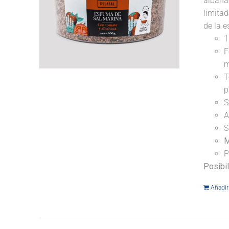
albahac
limitad
de la e
1
F
m
T
p
S
A
S
M
P
Posibi
Añadir 