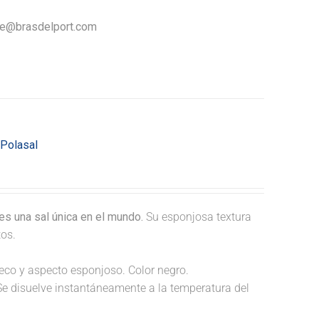
nte@brasdelport.com
 Polasal
s una sal única en el mundo.
Su esponjosa textura
tos.
hueco y aspecto esponjoso. Color negro.
Se disuelve instantáneamente a la temperatura del