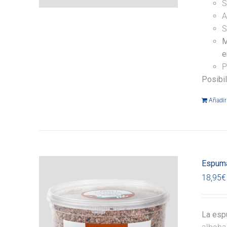
S
A
S
M
e
P
Posibi
Añadir 
Espuma
18,95
€
La esp