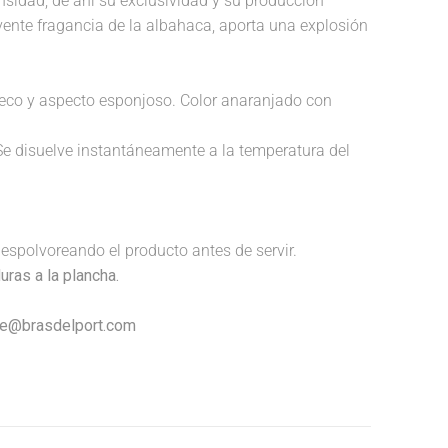
nsidad, de ahí su exclusividad y su producción
lvente fragancia de la albahaca, aporta una explosión
 hueco y aspecto esponjoso. Color anaranjado con
Se disuelve instantáneamente a la temperatura del
espolvoreando el producto antes de servir.
uras a la plancha.
nte@brasdelport.com