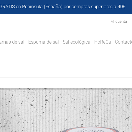
GRATIS en Península (España) por compras superiores a 40€.
D
Mi cuenta
amas de sal
Espuma de sal
Sal ecológica
HoReCa
Contact