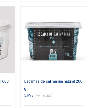
l 600
Escamas de sal marina natural 200
g
3,99
€
(IVA incluido)