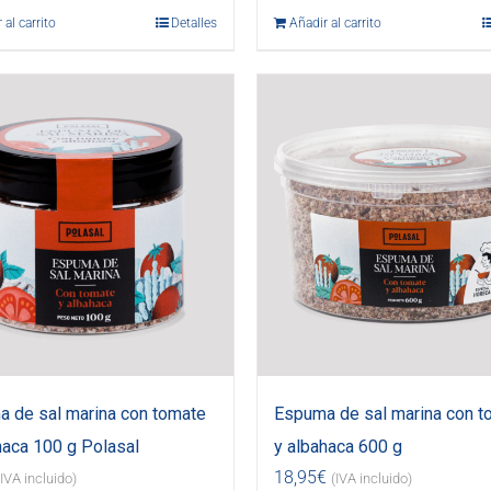
 al carrito
Detalles
Añadir al carrito
 de sal marina con tomate
Espuma de sal marina con t
haca 100 g Polasal
y albahaca 600 g
18,95
€
(IVA incluido)
(IVA incluido)