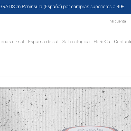
GRATIS en Península (España) por compras superiores a 40€.
D
Mi cuenta
amas de sal
Espuma de sal
Sal ecológica
HoReCa
Contact