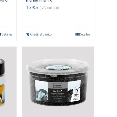
40 g
marina fina 1 g
16,95
€
(IVA incluido)
Detalles
Añadir al carrito
Detalles