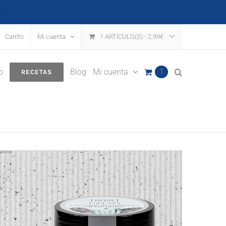
escartar
Carrito
Mi cuenta
1 ARTÍCULO(S)
-
2,99
€
o
Blog
Mi cuenta
1
RECETAS