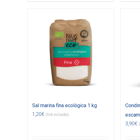
Sal marina fina ecológica 1 kg
Condim
1,20
€
escama
(IVA incluido)
3,90
€