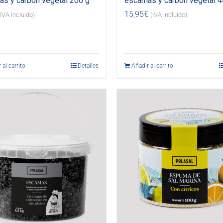
s y carbón vegetal 200 g
escamas y carbón vegetal 4
15,95
€
(IVA incluido)
(IVA incluido)
 al carrito
Detalles
Añadir al carrito