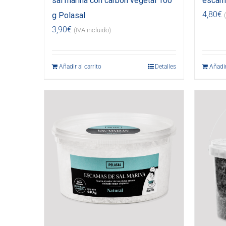
sal marina con carbón vegetal 100
escama
4,80
€
g Polasal
3,90
€
(IVA incluido)
Añadir al carrito
Detalles
Añadir