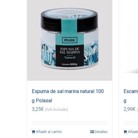
Espuma de sal marina natural 100
Escama
g Polasal
g
3,25
€
2,99
€
(IVA incluido)
Añadir al carrito
Detalles
Añadir