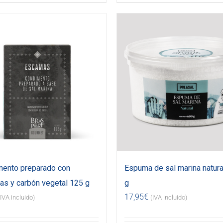
ento preparado con
Espuma de sal marina natura
s y carbón vegetal 125 g
g
17,95
€
(IVA incluido)
(IVA incluido)