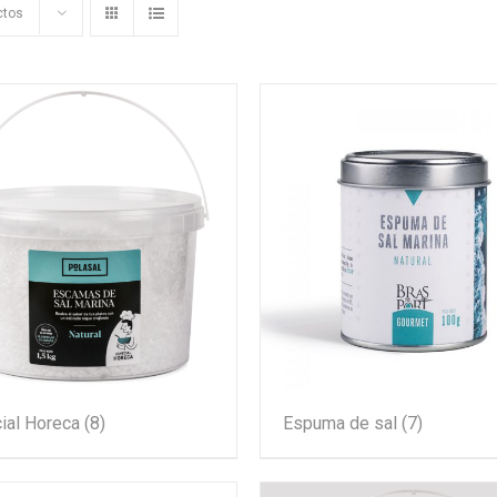
ctos
ial Horeca
(8)
Espuma de sal
(7)