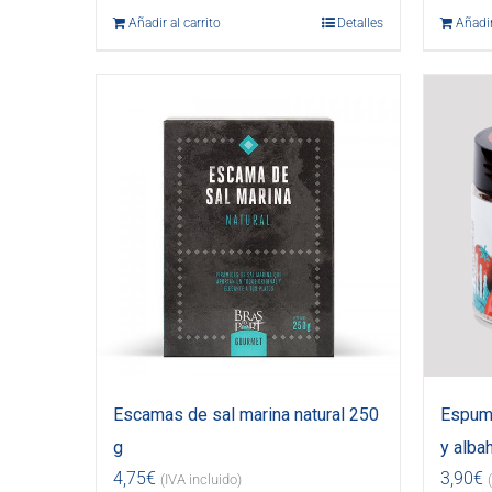
Añadir al carrito
Detalles
Añadir
Escamas de sal marina natural 250
Espuma
g
y alba
4,75
€
3,90
€
(IVA incluido)