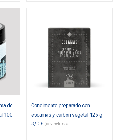
uma de
Condimento preparado con
al 100
escamas y carbón vegetal 125 g
3,90
€
(IVA incluido)