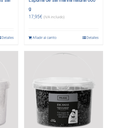
s sal
Espuma de sal marina natural 600
g
17,95
€
(IVA incluido)
Detalles
Añadir al carrito
Detalles