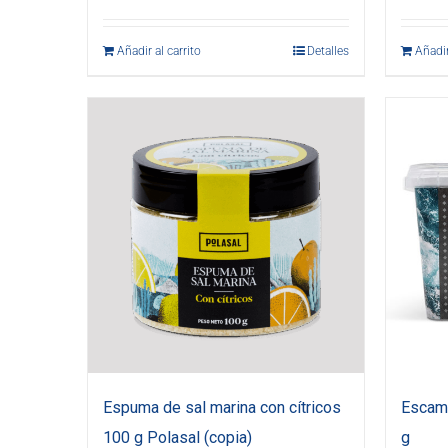
Añadir al carrito
Detalles
Añadir
Espuma de sal marina con cítricos
Escama
100 g Polasal (copia)
g