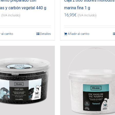
ento preparado con
Caja 2.000 sobres monodosi
s y carbón vegetal 440 g
marina fina 1 g
€
16,95
€
(IVA incluido)
(IVA incluido)
 al carrito
Detalles
Añadir al carrito