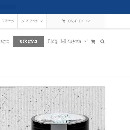
escartar
Carrito
Mi cuenta
CARRITO
acto
Blog
Mi cuenta
RECETAS