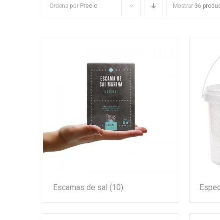
Ordena por
Precio
Mostrar
36 produ
Escamas de sal
(10)
Espec