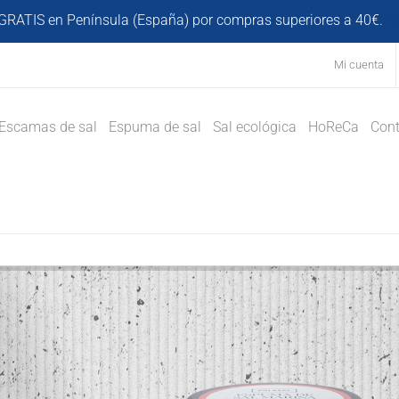
GRATIS en Península (España) por compras superiores a 40€.
D
Mi cuenta
Escamas de sal
Espuma de sal
Sal ecológica
HoReCa
Cont