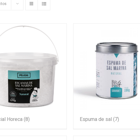
ctos
ial Horeca
(8)
Espuma de sal
(7)