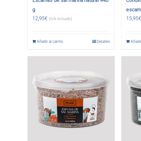
Escamas de sal marina natural 440
Condim
g
escama
12,95
€
15,95
(IVA incluido)
Añadir al carrito
Detalles
Añadir