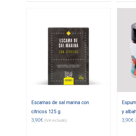
Escamas de sal marina con
Espuma
cítricos 125 g
y alba
3,90
€
3,90
€
(IVA incluido)