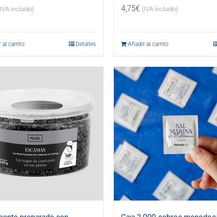
4,75
€
(IVA incluido)
(IVA incluido)
 al carrito
Detalles
Añadir al carrito