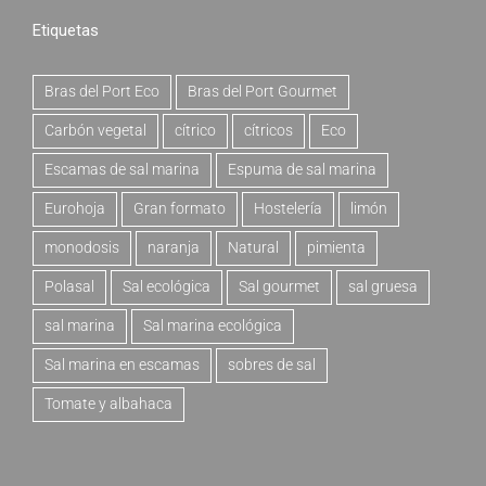
Etiquetas
Bras del Port Eco
Bras del Port Gourmet
Carbón vegetal
cítrico
cítricos
Eco
Escamas de sal marina
Espuma de sal marina
Eurohoja
Gran formato
Hostelería
limón
monodosis
naranja
Natural
pimienta
Polasal
Sal ecológica
Sal gourmet
sal gruesa
sal marina
Sal marina ecológica
Sal marina en escamas
sobres de sal
Tomate y albahaca