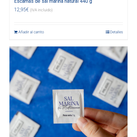
Escamas de sal marina natural 440 g
12,95
€
(IVA incluido)
Añadir al carrito
Detalles