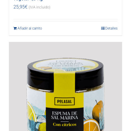
25,95
€
(IVA incluido)
Añadir al carrito
Detalles