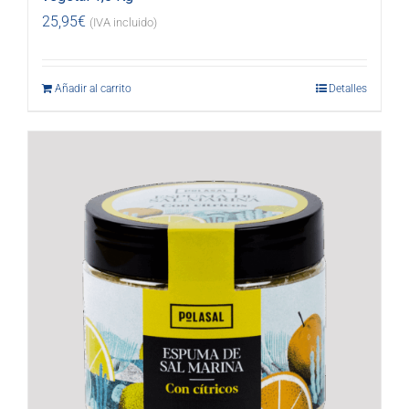
25,95
€
(IVA incluido)
Añadir al carrito
Detalles