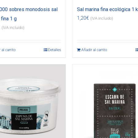
.000 sobres monodosis sal
Sal marina fina ecológica 1 
1,20
€
fina 1 g
(IVA incluido)
€
(IVA incluido)
 al carrito
Detalles
Añadir al carrito