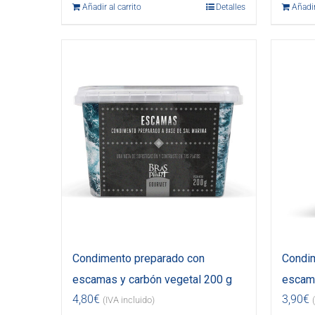
Añadir al carrito
Detalles
Añadir
Condimento preparado con
Condim
escamas y carbón vegetal 200 g
escama
4,80
€
3,90
€
(IVA incluido)