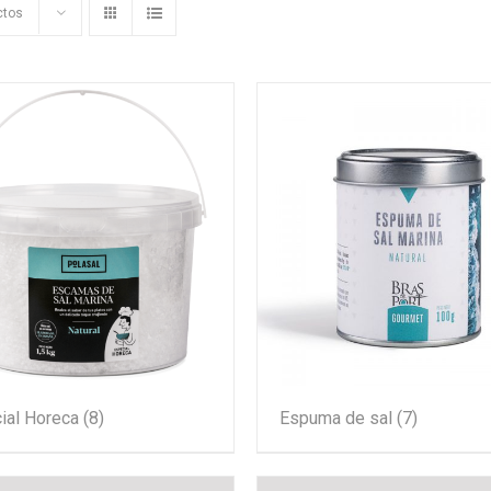
ctos
ial Horeca
(8)
Espuma de sal
(7)