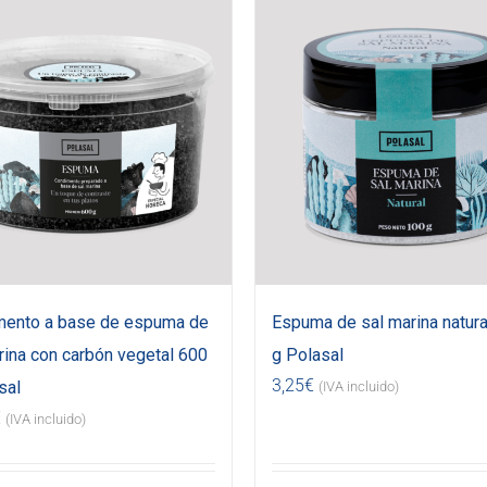
mento a base de espuma de
Espuma de sal marina natura
rina con carbón vegetal 600
g Polasal
3,25
€
sal
(IVA incluido)
€
(IVA incluido)