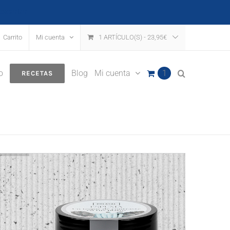
escartar
Carrito
Mi cuenta
1 ARTÍCULO(S)
-
23,95
€
o
Blog
Mi cuenta
1
RECETAS