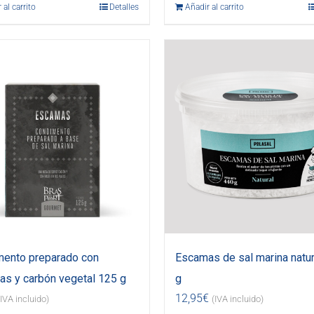
 al carrito
Detalles
Añadir al carrito
ento preparado con
Escamas de sal marina natur
s y carbón vegetal 125 g
g
12,95
€
(IVA incluido)
(IVA incluido)