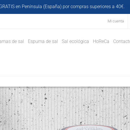
GRATIS en Península (España) por compras superiores a 40€.
D
Mi cuenta
amas de sal
Espuma de sal
Sal ecológica
HoReCa
Contact