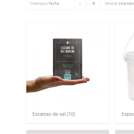
Ordena por
Fecha
Mostrar
24 produ
Escamas de sal
(10)
Espec