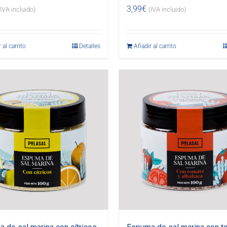
3,99
€
(IVA incluido)
(IVA incluido)
 al carrito
Detalles
Añadir al carrito