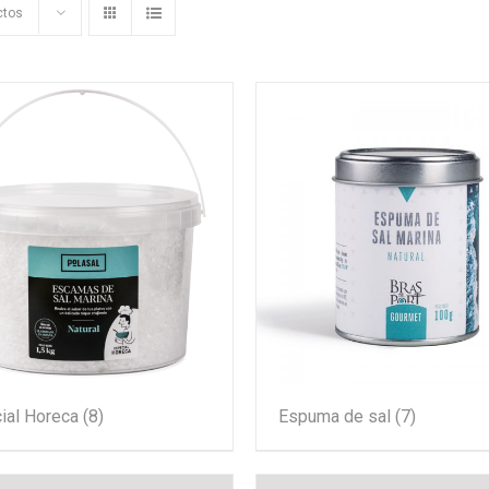
ctos
ial Horeca
(8)
Espuma de sal
(7)