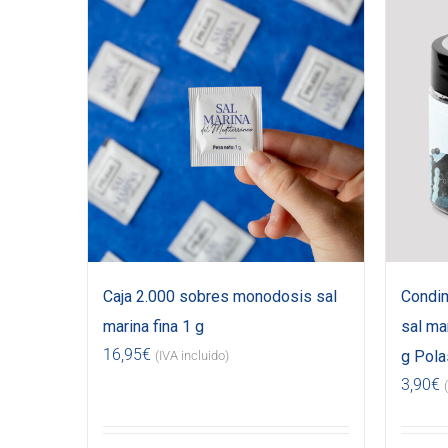
Caja 2.000 sobres monodosis sal
Condi
marina fina 1 g
sal ma
16,95
€
g Pola
(IVA incluido)
3,90
€