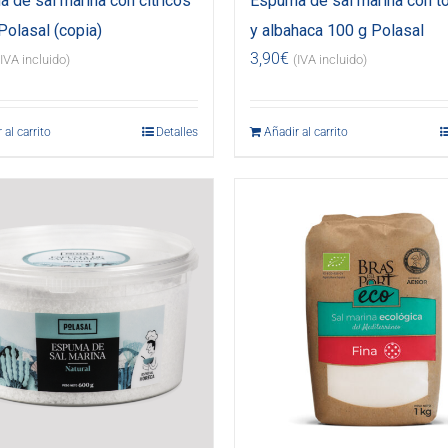
 de sal marina con cítricos
Espuma de sal marina con t
Polasal (copia)
y albahaca 100 g Polasal
3,90
€
(IVA incluido)
(IVA incluido)
 al carrito
Detalles
Añadir al carrito