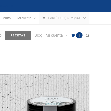
escartar
Carrito
Mi cuenta
1 ARTÍCULO(S)
-
23,95
€
o
Blog
Mi cuenta
1
RECETAS