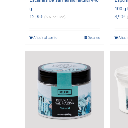
Escamas de sal marina natural 440
Espuma
g
100 g 
12,95
€
3,90
€
(IVA incluido)
Añadir al carrito
Detalles
Añadir