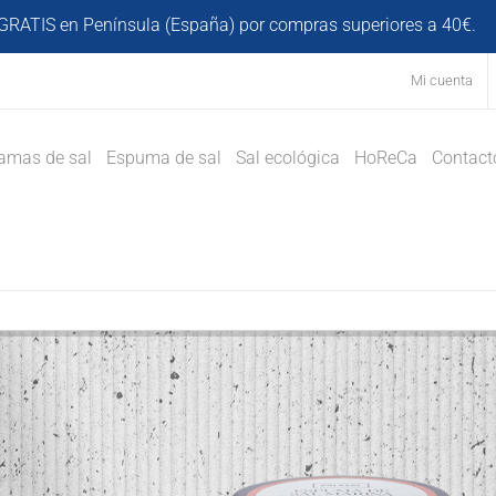
GRATIS en Península (España) por compras superiores a 40€.
D
Mi cuenta
amas de sal
Espuma de sal
Sal ecológica
HoReCa
Contact