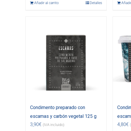
Añadir al carrito
Detalles
Añadir
Condimento preparado con
Condim
escamas y carbón vegetal 125 g
escama
3,90
€
4,80
€
(IVA incluido)