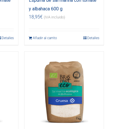
omate
Espuma de sal marina con tomate
y albahaca 600 g
18,95
€
(IVA incluido)
Detalles
Añadir al carrito
Detalles