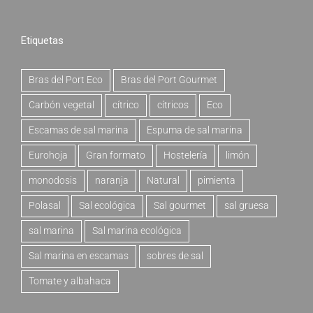
Etiquetas
Bras del Port Eco
Bras del Port Gourmet
Carbón vegetal
cítrico
cítricos
Eco
Escamas de sal marina
Espuma de sal marina
Eurohoja
Gran formato
Hostelería
limón
monodosis
naranja
Natural
pimienta
Polasal
Sal ecológica
Sal gourmet
sal gruesa
sal marina
Sal marina ecológica
Sal marina en escamas
sobres de sal
Tomate y albahaca