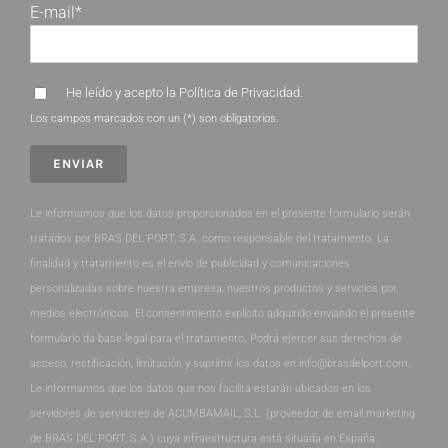
E-mail*
He leído y acepto la
Política de Privacidad
.
Los campos marcados con un (*) son obligatorios.
Le informamos que los datos proporcionados en el presente formulario serán
tratados por BRAS DEL PORT, S.A. como responsable del tratamiento. La
finalidad y tratamiento es el envío de publicidad y comunicaciones
personalizadas sobre nuestra empresa, nuestros productos y servicios por
medios electrónicos. El consentimiento explícito adquirido enviando el presente
formulario da base legal para el tratamiento. Podrá ejercer sus derechos de
acceso, rectificación, limitación y suprimir los datos en info@brasdelport.com.
Le informamos que los datos que nos facilita estarán ubicados en los
servidores de servidores de ACUMBAMAIL, S.L. (proveedor de email marketing
de BRAS DEL PORT, S.A.) cuya infraestructura está situada en España.