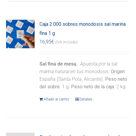
Caja 2.000 sobres monodosis sal marina
fina 1 g
16,95
€
(IVA incluido)
Sal fina de mesa.
Apuesta por la sal
marina natural en tus monodosis.
Origen:
España (Santa Pola, Alicante).
Peso neto
del sobre:
1 g.
Peso neto de la caja:
2 kg.
Añadir al carrito
Detalles