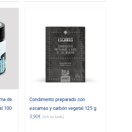
uma de
Condimento preparado con
al 100
escamas y carbón vegetal 125 g
3,90
€
(IVA incluido)