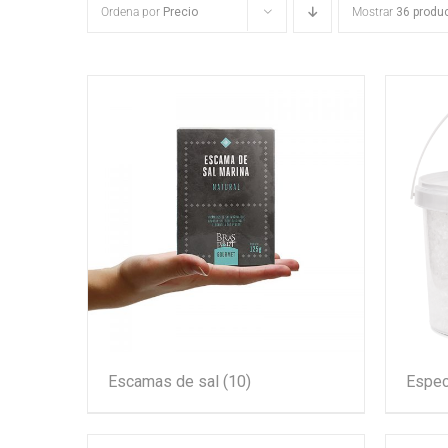
Ordena por
Precio
Mostrar
36 produ
Escamas de sal
(10)
Espec