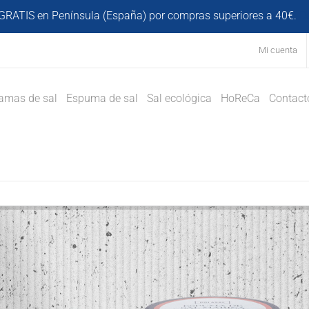
GRATIS en Península (España) por compras superiores a 40€.
D
Mi cuenta
amas de sal
Espuma de sal
Sal ecológica
HoReCa
Contact