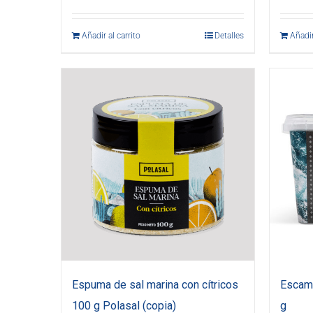
Añadir al carrito
Detalles
Añadir
Espuma de sal marina con cítricos
Escama
100 g Polasal (copia)
g