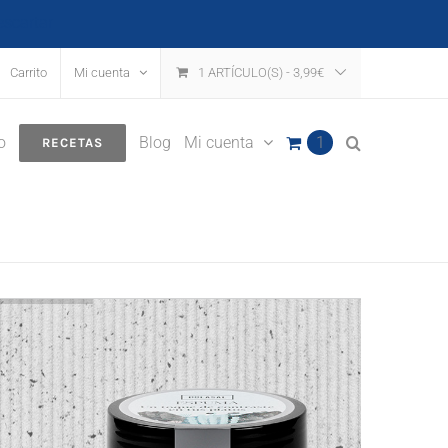
escartar
Carrito
Mi cuenta
1 ARTÍCULO(S)
-
3,99
€
o
Blog
Mi cuenta
1
RECETAS