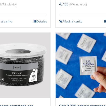
4,75
€
(IVA incluido)
(IVA incluido)
 al carrito
Detalles
Añadir al carrito