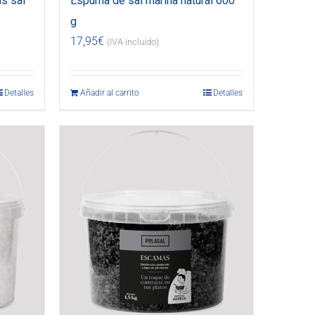
s sal
Espuma de sal marina natural 600
g
17,95
€
(IVA incluido)
Detalles
Añadir al carrito
Detalles