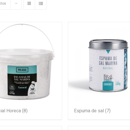
ctos
ial Horeca
(8)
Espuma de sal
(7)