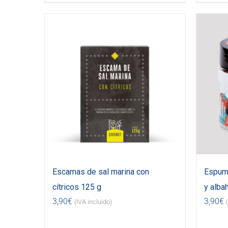
Escamas de sal marina con
Espuma
cítricos 125 g
y alba
3,90
€
3,90
€
(IVA incluido)