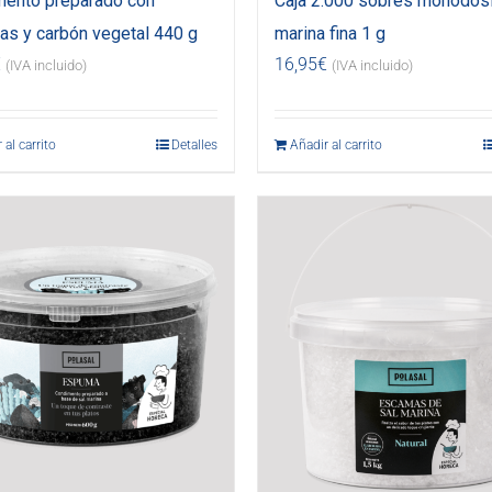
ento preparado con
Caja 2.000 sobres monodosi
s y carbón vegetal 440 g
marina fina 1 g
€
16,95
€
(IVA incluido)
(IVA incluido)
 al carrito
Detalles
Añadir al carrito