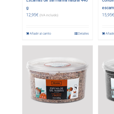
Escamas de sal marina natural 440
Condim
g
escama
12,95
€
15,95
(IVA incluido)
Añadir al carrito
Detalles
Añadir