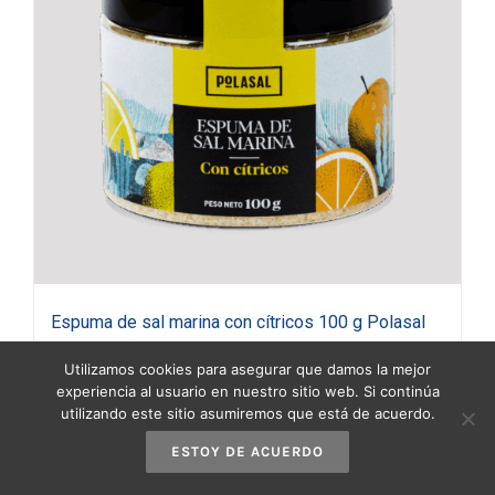
Espuma de sal marina con cítricos 100 g Polasal
(copia)
Utilizamos cookies para asegurar que damos la mejor
3,90
€
(IVA incluido)
experiencia al usuario en nuestro sitio web. Si continúa
utilizando este sitio asumiremos que está de acuerdo.
ESTOY DE ACUERDO
Añadir al carrito
Detalles