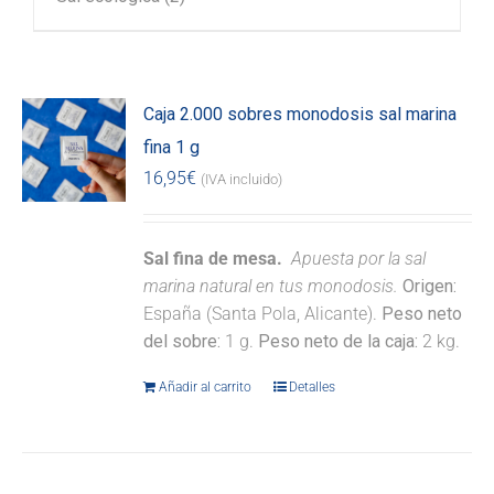
Caja 2.000 sobres monodosis sal marina
fina 1 g
16,95
€
(IVA incluido)
Sal fina de mesa.
Apuesta por la sal
marina natural en tus monodosis.
Origen:
España (Santa Pola, Alicante).
Peso neto
del sobre:
1 g.
Peso neto de la caja:
2 kg.
Añadir al carrito
Detalles