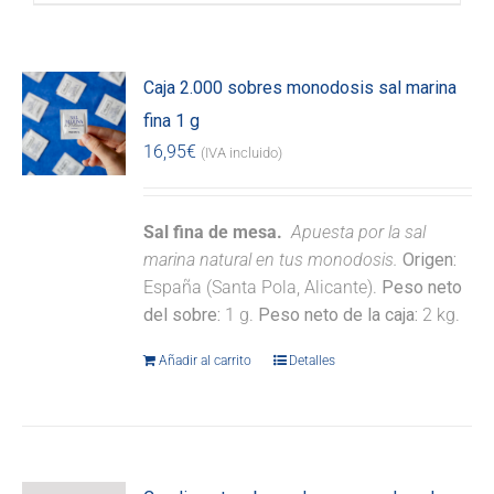
Caja 2.000 sobres monodosis sal marina
fina 1 g
16,95
€
(IVA incluido)
Sal fina de mesa.
Apuesta por la sal
marina natural en tus monodosis.
Origen:
España (Santa Pola, Alicante).
Peso neto
del sobre:
1 g.
Peso neto de la caja:
2 kg.
Añadir al carrito
Detalles