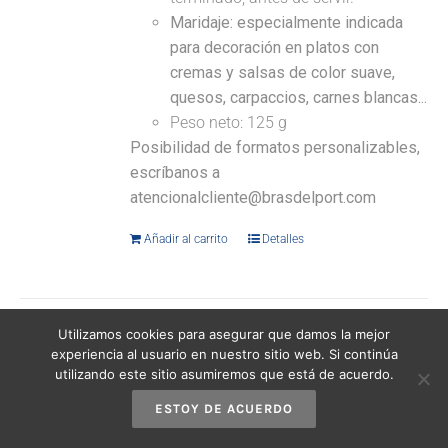
Maridaje: especialmente indicada
para decoración en platos con
cremas y salsas de color suave,
quesos, carpaccios, carnes blancas...
Peso neto: 125 g
Posibilidad de formatos personalizables,
escríbanos a
atencionalcliente@brasdelport.com
Añadir al carrito
Detalles
Utilizamos cookies para asegurar que damos la mejor
experiencia al usuario en nuestro sitio web. Si continúa
Escamas de sal marina natural 440 g
utilizando este sitio asumiremos que está de acuerdo.
12,95
€
(IVA incluido)
ESTOY DE ACUERDO